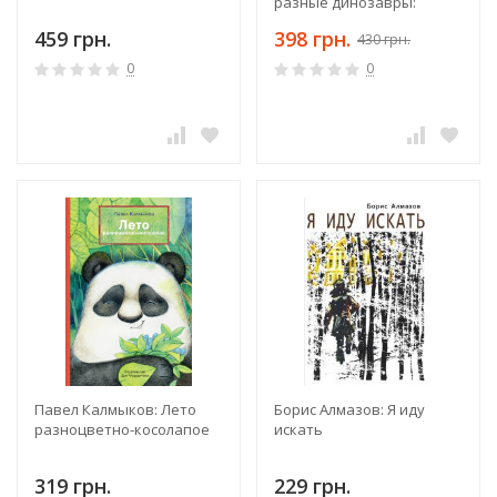
разные динозавры:
энциклопедия в
459 грн.
398 грн.
430 грн.
картинках
0
0
Павел Калмыков: Лето
Борис Алмазов: Я иду
разноцветно-косолапое
искать
319 грн.
229 грн.