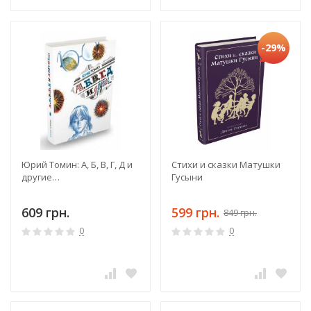
-29%
Юрий Томин: А, Б, В, Г, Д и
Стихи и сказки Матушки
другие…
Гусыни
609 грн.
599 грн.
849 грн.
0
0