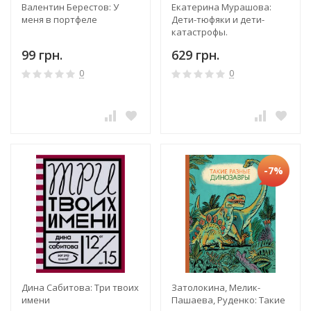
Валентин Берестов: У
Екатерина Мурашова:
меня в портфеле
Дети-тюфяки и дети-
катастрофы.
Гипердинамический и
99 грн.
629 грн.
гиподинамический
синдромы
0
0
-7%
Дина Сабитова: Три твоих
Затолокина, Мелик-
имени
Пашаева, Руденко: Такие