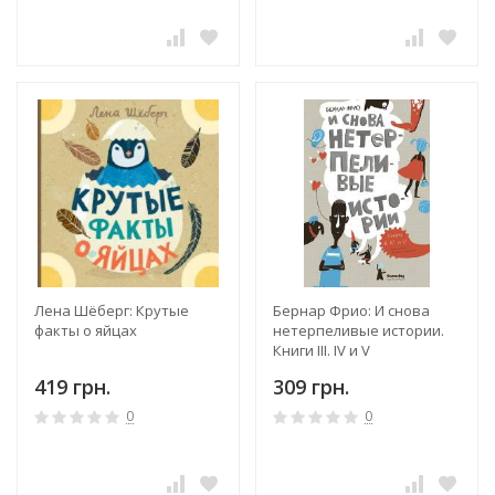
Лена Шёберг: Крутые
Бернар Фрио: И снова
факты о яйцах
нетерпеливые истории.
Книги III. IV и V
419 грн.
309 грн.
0
0