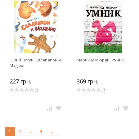
Юрий Лигун: Салапапон и
Мари-Од Мюрай: Умник
Мздыря
227 грн.
369 грн.
0
0
1
2
...
9
→