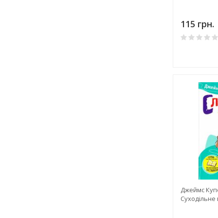
115 грн.
Джеймс Купе
Суходільне