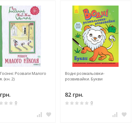
Госінні: Розваги Малого
Водні розмальовки-
. (кн. 2)
розвивайки. Букви
грн.
82 грн.
0
0