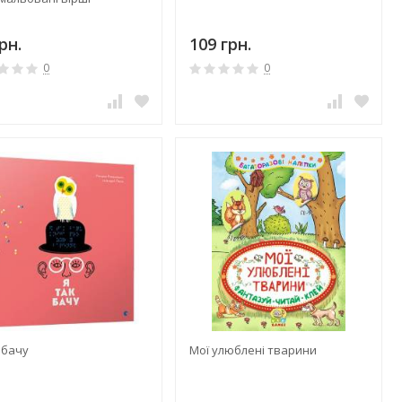
рн.
109 грн.
0
0
 бачу
Мої улюблені тварини