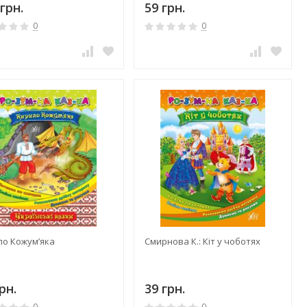
грн.
59 грн.
0
0
ло Кожум’яка
Смирнова К.: Кіт у чоботях
рн.
39 грн.
0
0