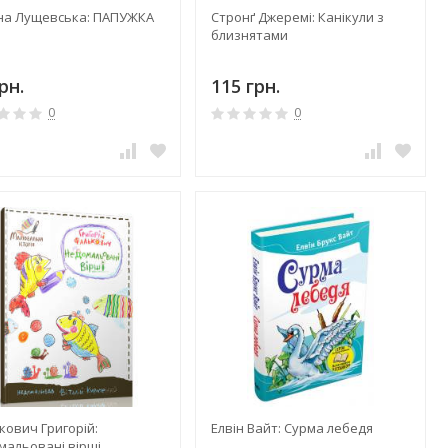
на Лущевська: ПАПУЖКА
Стронґ Джеремі: Канікули з
близнятами
рн.
115 грн.
0
0
кович Григорій:
Елвін Вайт: Сурма лебедя
мальовані вірші