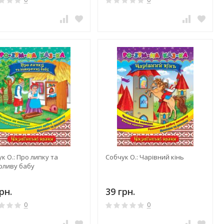
к О.: Про липку та
Собчук О.: Чарівний кінь
рливу бабу
рн.
39 грн.
0
0