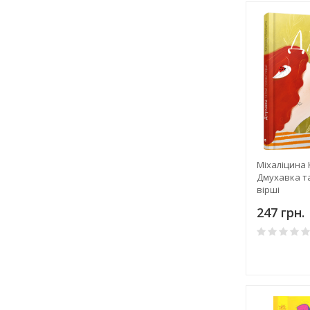
Міхаліцина 
Дмухавка та
вірші
247 грн.