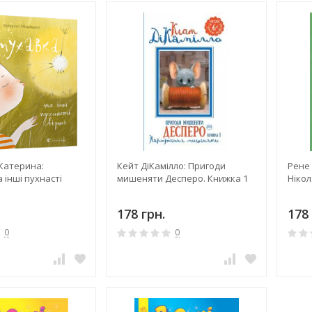
Катерина:
Кейт ДіКамілло: Пригоди
Рене 
 інші пухнасті
мишеняти Десперо. Книжка 1
Ніколя
178 грн.
178 
0
0