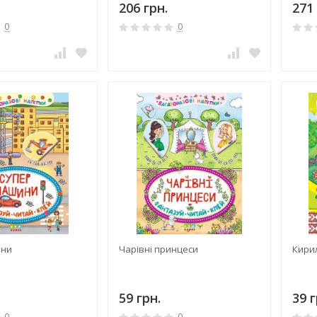
206 грн.
271 
0
0
ини
Чарівні принцеси
Кири
59 грн.
39 г
0
0