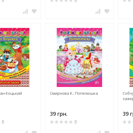
Пан Коцький
Смирнова К.: Попелюшка
Собчу
заже
39 грн.
39 г
0
0