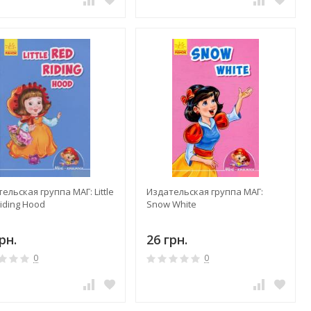
ельская группа МАГ: Little
Издательская группа МАГ:
iding Hood
Snow White
рн.
26 грн.
0
0