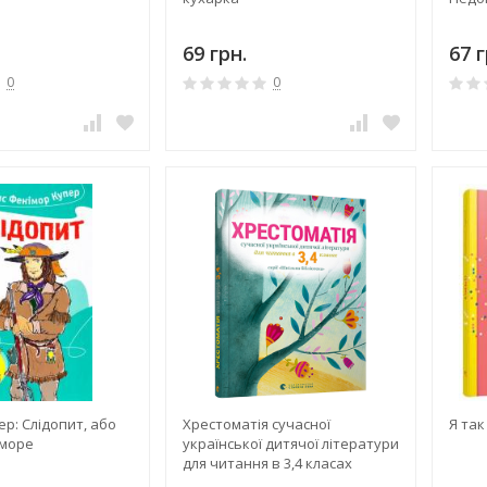
69 грн.
67 г
0
0
р: Слідопит, або
Хрестоматія сучасної
Я так
 море
української дитячої літератури
для читання в 3,4 класах