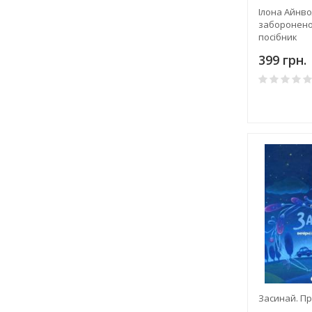
Ілона Айнво
заборонено
посібник
399 грн.
Засинай. П