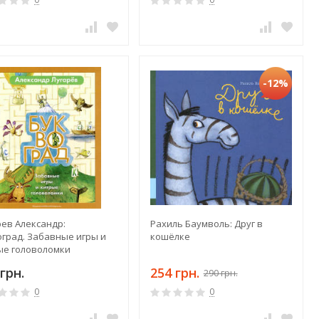
-12%
рев Александр:
Рахиль Баумволь: Друг в
оград. Забавные игры и
кошёлке
ые головоломки
грн.
254 грн.
290 грн.
0
0