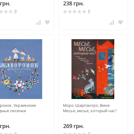
грн.
238 грн.
0
0
ронок. Украинские
Моро, Шарпантро, Вине:
дные песенки
Месье, месье, который час?
грн.
269 грн.
0
0