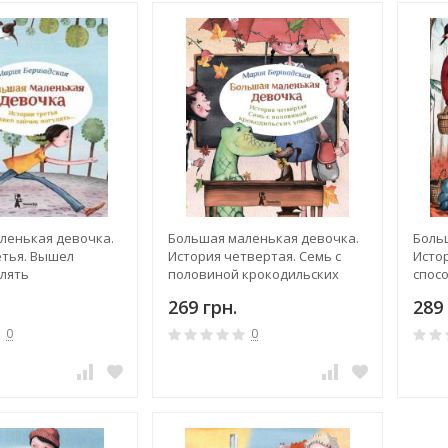
ленькая девочка.
Большая маленькая девочка.
Боль
етья. Вышел
История четвертая. Семь с
Истор
улять
половиной крокодильских
спосо
улыбок
269 грн.
289 
0
0