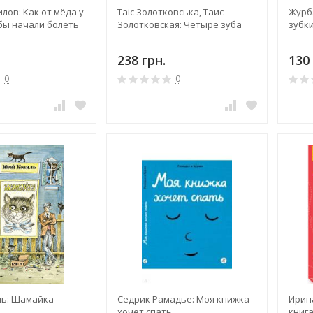
лов: Как от мёда у
Таіс Золотковська, Таис
Журба
бы начали болеть
Золотковская: Четыре зуба
зубк
238 грн.
130 
0
0
ь: Шамайка
Седрик Рамадье: Моя книжка
Ирин
хочет спать
книг