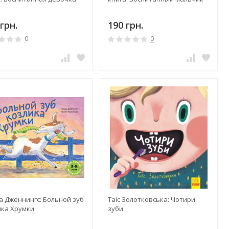
грн.
190 грн.
0
0
а Дженнингс: Больной зуб
Таіс Золотковська: Чотири
ика Хрумки
зуби