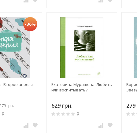
-36%
в: Второе апреля
Екатерина Мурашова: Любить
Бори
или воспитывать?
Звёз
629 грн.
279 
279 грн.
0
0