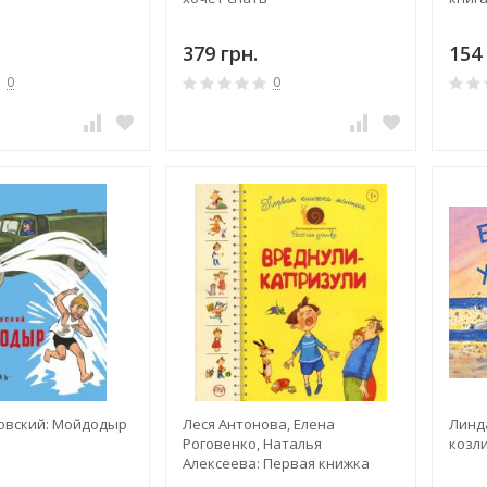
379 грн.
154 
0
0
овский: Мойдодыр
Леся Антонова, Елена
Линд
Роговенко, Наталья
козл
Алексеева: Первая книжка
малыша. Вреднуликапризули