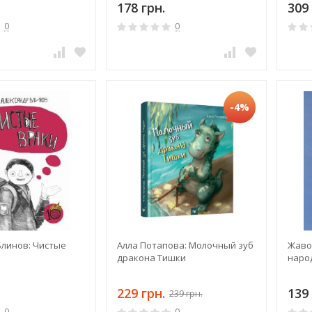
178 грн.
309 
0
0
-4%
Блинов: Чистые
Алла Потапова: Молочный зуб
Жаво
дракона Тишки
наро
229 грн.
139 
239 грн.
0
0