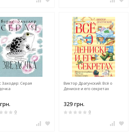
с Заходер: Серая
Виктор Драгунский: Всё о
дочка
Дениске и его секретах
грн.
329 грн.
0
0