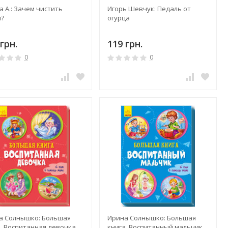
 А.: Зачем чистить
Игорь Шевчук: Педаль от
и?
огурца
грн.
119 грн.
0
0
а Солнышко: Большая
Ирина Солнышко: Большая
а. Воспитанная девочка
книга. Воспитанный мальчик