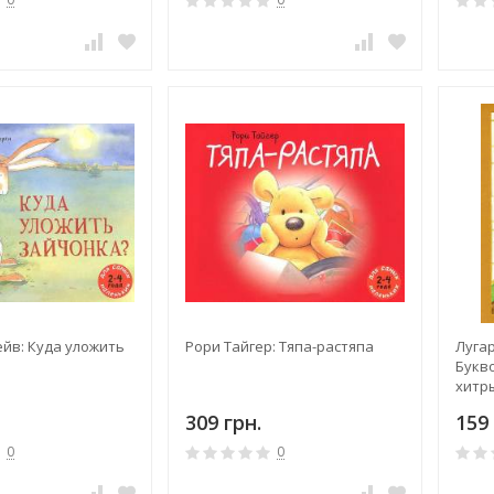
йв: Куда уложить
Рори Тайгер: Тяпа-растяпа
Луга
Букв
хитр
309 грн.
159 
0
0