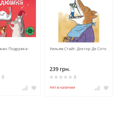
жан: Подружка-
Уильям Стайг: Доктор Де Сото
239 грн.
0
0
Нет в наличии