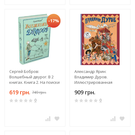
-17%
Сергей Бобров:
Александр Ярин:
Волшебный двурог. В 2
Владимир Дуров.
книгах. Книга 2. На поиски
Иллюстрированная
новых чудес
биография для детей
619 грн.
909 грн.
749 грн.
0
0