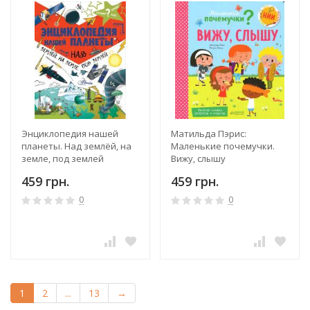
Энциклопедия нашей
Матильда Пэрис:
планеты. Над землёй, на
Маленькие почемучки.
земле, под землей
Вижу, слышу
459 грн.
459 грн.
0
0
1
2
...
13
→