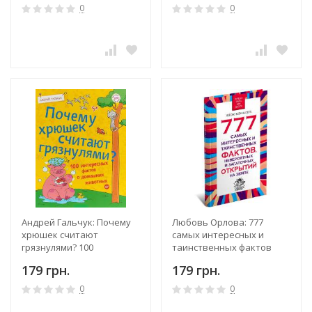
0
0
Андрей Гальчук: Почему
Любовь Орлова: 777
хрюшек считают
самых интересных и
грязнулями? 100
таинственных фактов
интересных фактов о
179 грн.
179 грн.
домашних животных
0
0