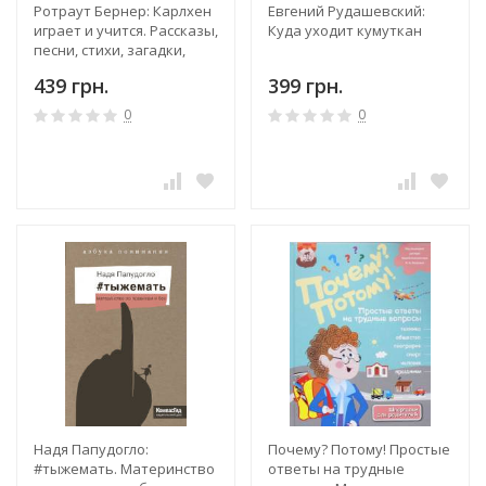
Ротраут Бернер: Карлхен
Евгений Рудашевский:
играет и учится. Рассказы,
Куда уходит кумуткан
песни, стихи, загадки,
фокусы, поделки и
439 грн.
399 грн.
рецепты на каждый день
0
0
Надя Папудогло:
Почему? Потому! Простые
#тыжемать. Материнство
ответы на трудные