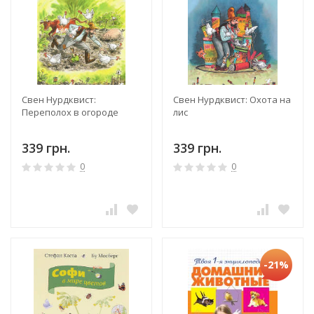
Свен Нурдквист:
Свен Нурдквист: Охота на
Переполох в огороде
лис
339 грн.
339 грн.
0
0
-21%