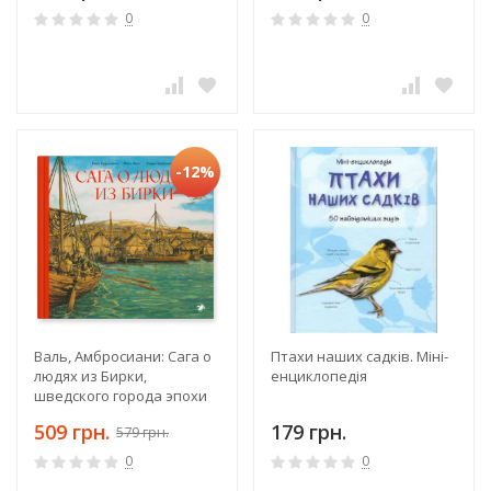
0
0
-12%
Валь, Амбросиани: Сага о
Птахи наших садків. Міні-
людях из Бирки,
енциклопедія
шведского города эпохи
викингов
509 грн.
179 грн.
579 грн.
0
0