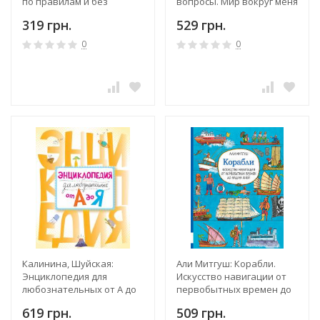
по правилам и без
вопросы. Мир вокруг меня
319 грн.
529 грн.
0
0
Калинина, Шуйская:
Али Митгуш: Корабли.
Энциклопедия для
Искусство навигации от
любознательных от А до
первобытных времен до
Я
наших дней
619 грн.
509 грн.