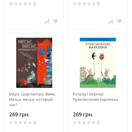
0
0
Моро, Шарпантро, Вине:
Ротраут Бернер:
Месье, месье, который
Приключения Карлхена
час?
269 грн.
269 грн.
0
0