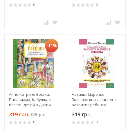
0
0
-11%
Анне-Катрине Вестли:
Наталья Царенко:
Папа, мама, бабушка и
Большая книга раннего
восемь детей в Дании
развития ребенка.
Обучаем или калечим?
319 грн.
319 грн.
359 грн.
0
0