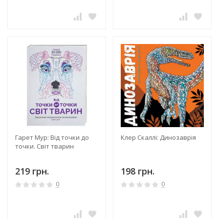
Гарет Мур: Від точки до
Клер Скаллi: Динозаврiя
точки. Світ тварин
219 грн.
198 грн.
0
0