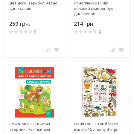
Девідсон, Тернбул: Атлас
Конопленко І.: Мій
динозаврів
великий віммельбух
Динозаври
259 грн.
214 грн.
0
0
Смирнова К.: Свійські
Майя Ганіш: Так багато
тварини. Наліпки для
всього / So many things