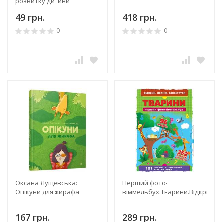
розвитку дитини
49 грн.
418 грн.
0
0
Оксана Лущевська:
Перший фото-
Опікуни для жирафа
віммельбух.Тварини.Відкрий,п
167 грн.
289 грн.