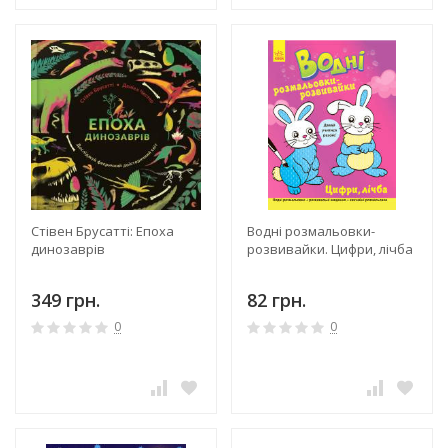
Стівен Брусатті: Епоха
Водні розмальовки-
динозаврів
розвивайки. Цифри, лічба
349 грн.
82 грн.
0
0