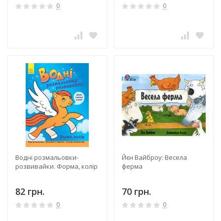
0
0
Водні розмальовки-
Йєн Вайброу: Весела
розвивайки. Форма, колір
ферма
82 грн.
70 грн.
0
0