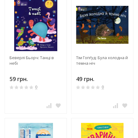
Беверлі Бьорч: Танці в
Тім Гопґуд: Була холодна й
небі
темна ніч
59 грн.
49 грн.
0
0