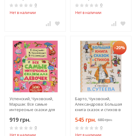
0
0
Нет в наличии
Нет в наличии
-20%
Успенский, Чуковский,
Барто, Чуковский,
Маршак: Все самые
Александрова: Большая
интересные сказки для
книга сказок и стихов в
девочек
рисунках В.Сутеева
919 грн.
545 грн.
680 грн.
0
0
Нет в наличии
Нет в наличии