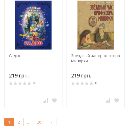
Садко
Звездный час профессора
Минорки
219 грн.
219 грн.
0
0
1
2
...
26
→