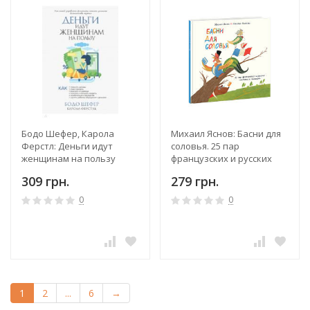
Бодо Шефер, Карола
Михаил Яснов: Басни для
Ферстл: Деньги идут
соловья. 25 пар
женщинам на пользу
французских и русских
пословиц и поговорок
309 грн.
279 грн.
0
0
1
2
...
6
→