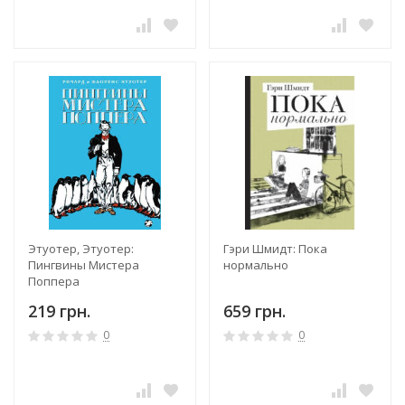
Этуотер, Этуотер:
Гэри Шмидт: Пока
Пингвины Мистера
нормально
Поппера
219 грн.
659 грн.
0
0