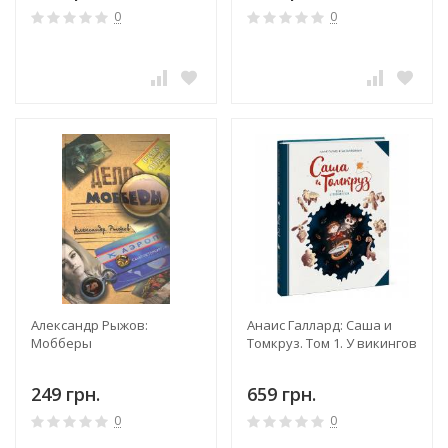
0
0
Александр Рыжов:
Анаис Галлард: Саша и
Мобберы
Томкруз. Том 1. У викингов
249 грн.
659 грн.
0
0