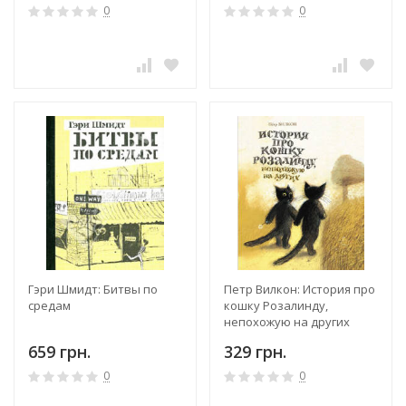
0
0
Гэри Шмидт: Битвы по
Петр Вилкон: История про
средам
кошку Розалинду,
непохожую на других
659 грн.
329 грн.
0
0