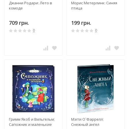
Джанни Родари: Лето в
Морис Метерлинк: Синяя
комоде
птица
709 грн.
199 грн.
0
0
Гримм Якоб и Вильгельм:
Мэгги О`Фаррелл:
Сапожник и маленькие
Снежный ангел