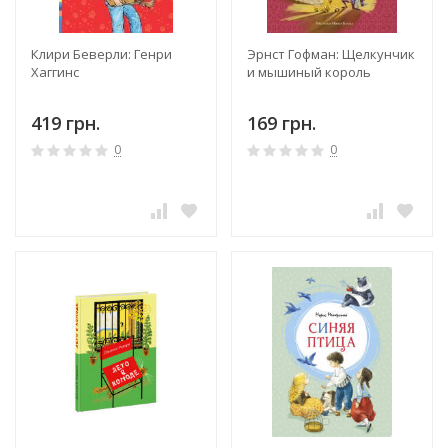
Клири Беверли: Генри
Эрнст Гофман: Щелкунчик
Хаггинс
и мышиный король
419 грн.
169 грн.
0
0