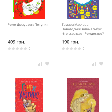
Роже Дювуазен: Петуния
Тамара Маслова:
Новогодний виммельбух:
Что скрывает Рождество?
499 грн.
190 грн.
0
0