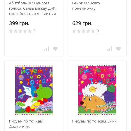
Абитболь Ж.: Одиссея
Генри О.: Всего
голоса. Связь между ДНК,
понемножку
способностью мыслить и
общаться. Путь длиной в
399 грн.
629 грн.
5 миллионов лет
0
0
Рисуем по точкам.
Рисуем по точкам. Ёжик
Дракончик