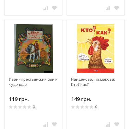
Иван - крестьянский сын и
Найденова, Токмакова:
чудо-юдо
Кто? Как?
119 грн.
149 грн.
0
0