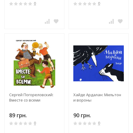
0
0
Сергей Погореловский:
Хайде Ардалан: Мильтон
Вместе со всеми
и вороны
89 грн.
90 грн.
0
0