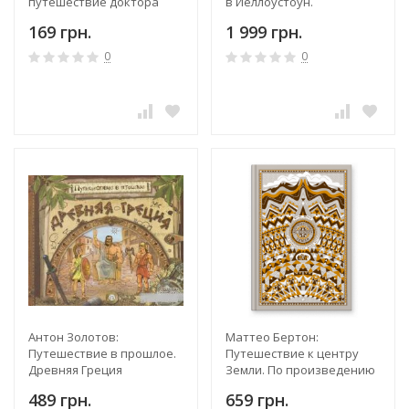
путешествие доктора
в Йеллоустоун.
Дулиттла
Необычайное
169 грн.
1 999 грн.
путешествие по паркам
мира
0
0
Антон Золотов:
Маттео Бертон:
Путешествие в прошлое.
Путешествие к центру
Древняя Греция
Земли. По произведению
Жюля Верна
489 грн.
659 грн.