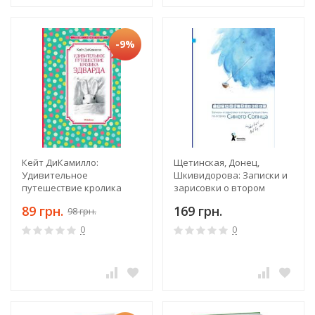
-9%
Кейт ДиКамилло:
Щетинская, Донец,
Удивительное
Шкивидорова: Записки и
путешествие кролика
зарисовки о втором
Эдварда
путешествии по острову
89 грн.
169 грн.
98 грн.
Синего Солнца
0
0