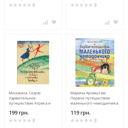
0
0
Москвина, Седов:
Марина Аромштам:
Удивительное
Первое путешествие
путешествие Атрика и
маленького чемоданчика
алхимика Кникса
199 грн.
119 грн.
0
0