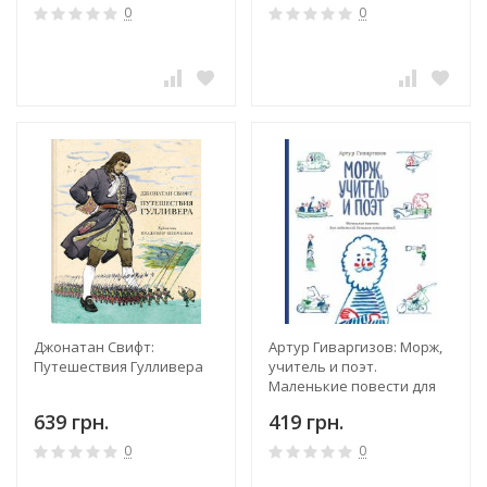
0
0
Джонатан Свифт:
Артур Гиваргизов: Морж,
Путешествия Гулливера
учитель и поэт.
Маленькие повести для
любителей больших
639 грн.
419 грн.
путешествий
0
0