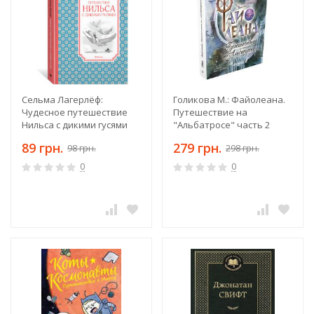
Сельма Лагерлёф:
Голикова М.: Файолеана.
Чудесное путешествие
Путешествие на
Нильса с дикими гусями
"Альбатросе" часть 2
89 грн.
279 грн.
98 грн.
298 грн.
0
0