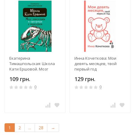
Екатерина
Инна Кочеткова: Мои
Тимашпольская: Школа
девять месяцев, твой
Кати Ершовой. Мозг
первый год
диплодока и интервью с
109 грн.
129 грн.
монстром
0
0
1
2
...
28
→