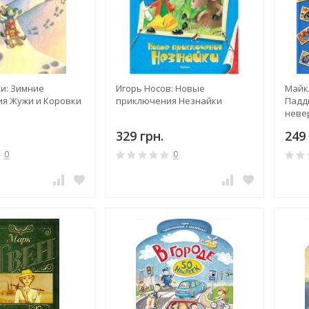
и: Зимние
Игорь Носов: Новые
Майк
я Жужи и Коровки
приключения Незнайки
Падд
неве
329 грн.
249 
0
0