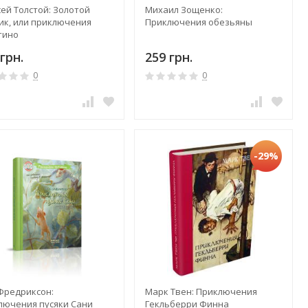
ей Толстой: Золотой
Михаил Зощенко:
ик, или приключения
Приключения обезьяны
тино
грн.
259 грн.
0
0
-29%
Фредриксон:
Марк Твен: Приключения
лючения пусяки Сани
Гекльберри Финна