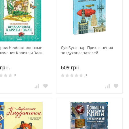
арри: Необыкновенные
Луи Буссенар: Приключения
лючения Карика и Вали
воздухоплавателей
грн.
609 грн.
0
0