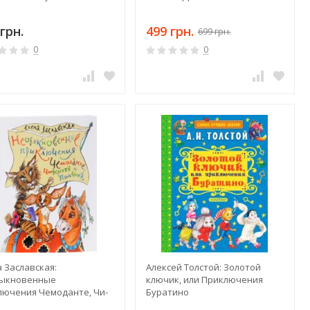
грн.
499 грн.
699 грн.
0
0
 Заславская:
Алексей Толстой: Золотой
ыкновенные
ключик, или Приключения
лючения Чемоданте, Чи-
Буратино
тты и Пончика