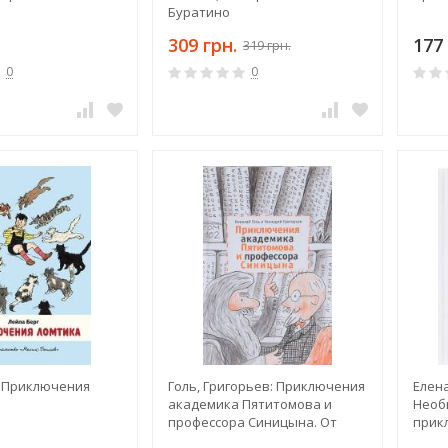
Буратино
309 грн.
177 
319 грн.
0
0
: Приключения
Голь, Григорьев: Приключения
Елена
академика Пятитомова и
Необ
профессора Синицына. От
прик
древних пирамид до Нового
Бере