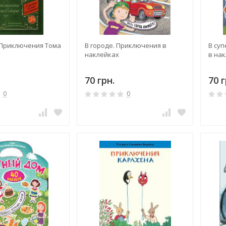
 Приключения Тома
В городе. Приключения в
В су
наклейках
в на
70 грн.
70 г
0
0