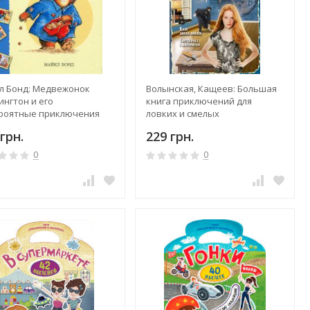
л Бонд: Медвежонок
Волынская, Кащеев: Большая
ингтон и его
книга приключений для
роятные приключения
ловких и смелых
грн.
229 грн.
0
0