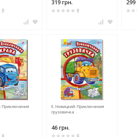
319 грн.
299 
года
0
0
й: Приключения
Е. Новицкий: Приключения
грузовичка
46 грн.
0
0