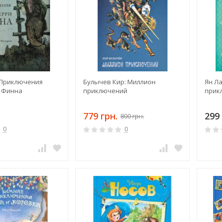
 Приключения
Булычев Кир: Миллион
Ян Л
 Финна
приключений
прик
779 грн.
299 
800 грн.
0
0