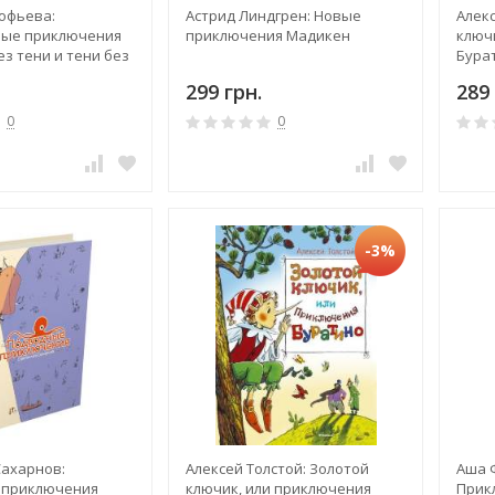
офьева:
Астрид Линдгрен: Новые
Алекс
ные приключения
приключения Мадикен
ключ
з тени и тени без
Бура
299 грн.
289 
0
0
-3%
Сахарнов:
Алексей Толстой: Золотой
Аша 
 приключения
ключик, или приключения
Прик