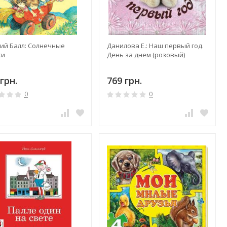
гий Балл: Солнечные
Данилова Е.: Наш первый год.
ки
День за днем (розовый)
грн.
769 грн.
0
0