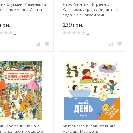
лия Стукман: Маленький
Ларс Клинтинг: Играем с
нок по именни Донни
Кастором. Игры, лабиринты и
задания с наклейками
грн.
239 грн.
0
0
ль, Хофманн: Паша и
Агнес Бессон: Главная книга
 на детской площадке
малыша. Мой день