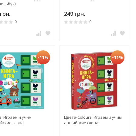
мельбух)
грн.
249 грн.
0
0
-11%
-11%
. Играем и учим
Цвета-Colours. Играем и учим
ийские слова
английские слова