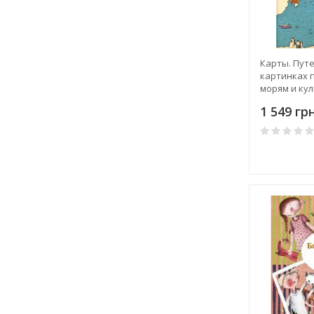
Карты. Пут
картинках 
морям и ку
1 549 грн