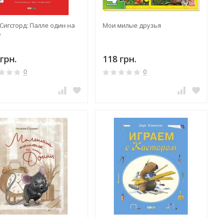
Сигсгорд: Палле один на
Мои милые друзья
е
грн.
118 грн.
0
0