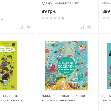
для дошкольников и их
(вим
родителей
89 грн.
889 
0
0
аль: Сквозь
Лидия Данилова: Бродилки,
Цвета
айди и покажи
ходилки и занималки
англ