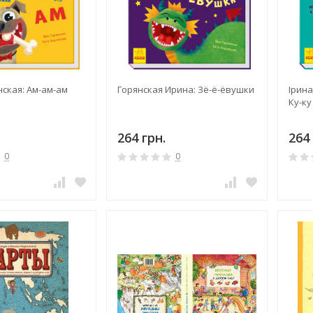
ская: Ам-ам-ам
Горянская Ирина: Зё-ё-ёвушки
Ірина
Ку-ку
264 грн.
264 
0
0