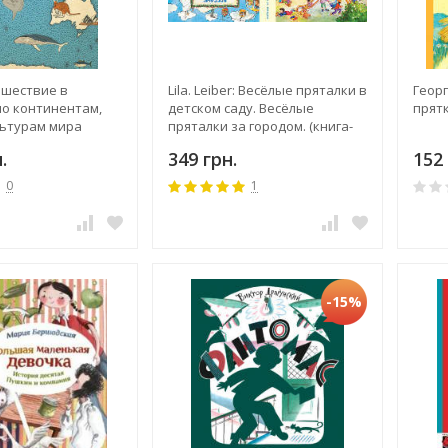
ешествие в
Lila. Leiber: Весёлые пряталки в
Геор
по континентам,
детском саду. Весёлые
прят
льтурам мира
пряталки за городом. (книга-
перевертыш)
.
349 грн.
152 
0
1
-15%