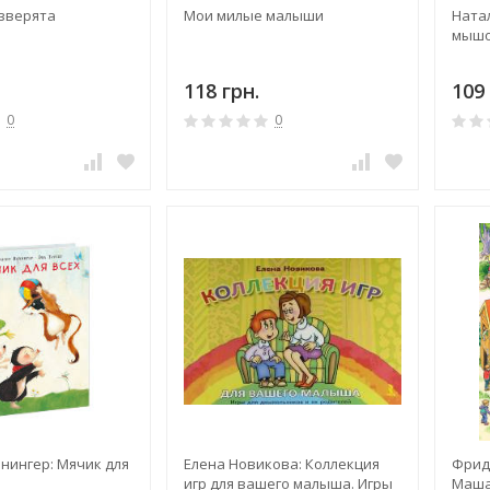
зверята
Мои милые малыши
Ната
мышо
118 грн.
109 
0
0
нингер: Мячик для
Елена Новикова: Коллекция
Фрид
игр для вашего малыша. Игры
Маша