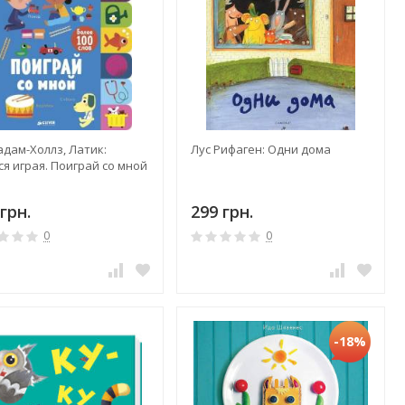
адам-Холлз, Латик:
Лус Рифаген: Одни дома
я играя. Поиграй со мной
грн.
299 грн.
0
0
-18%