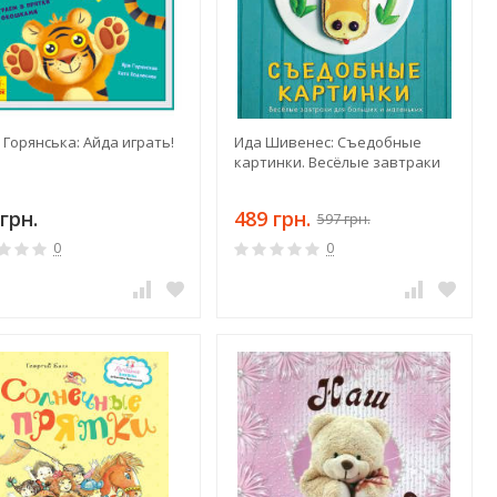
 Горянська: Айда играть!
Ида Шивенес: Съедобные
картинки. Весёлые завтраки
грн.
489 грн.
597 грн.
0
0