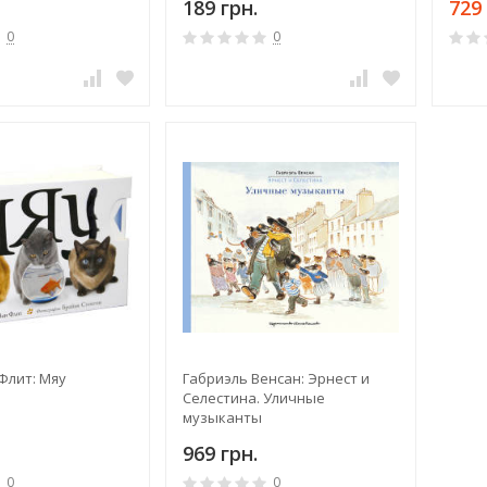
189 грн.
729 
0
0
Флит: Мяу
Габриэль Венсан: Эрнест и
Селестина. Уличные
музыканты
969 грн.
0
0