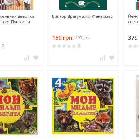
ленькая девочка.
Виктор Драгунский: Фантомас
Йенс 
ятая. Пушкин и
свет
169 грн.
379 
199 грн.
0
0