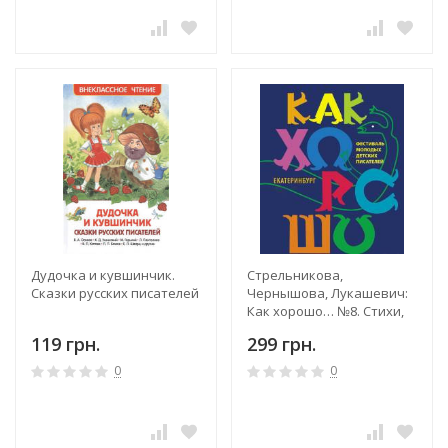
Дудочка и кувшинчик.
Стрельникова,
Сказки русских писателей
Чернышова, Лукашевич:
Как хорошо… №8. Стихи,
сказки, рассказы, повести
119 грн.
299 грн.
для детей молодых
писателей
0
0