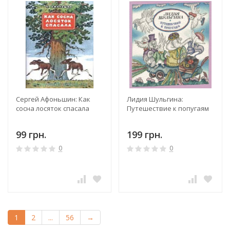
Сергей Афоньшин: Как
Лидия Шульгина:
сосна лосяток спасала
Путешествие к попугаям
99 грн.
199 грн.
0
0
1
2
...
56
→