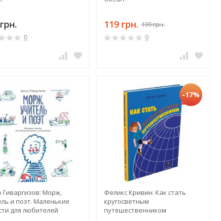
грн.
119 грн.
199 грн.
0
0
-17%
р Гиваргизов: Морж,
Феликс Кривин: Как стать
ель и поэт. Маленькие
кругосветным
сти для любителей
путешественником
ших путешествий