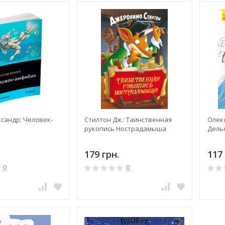
сандр: Человек-
Стилтон Дж.: Таинственная
Олек
рукопись Нострадамыша
Дель
179 грн.
117 
0
0