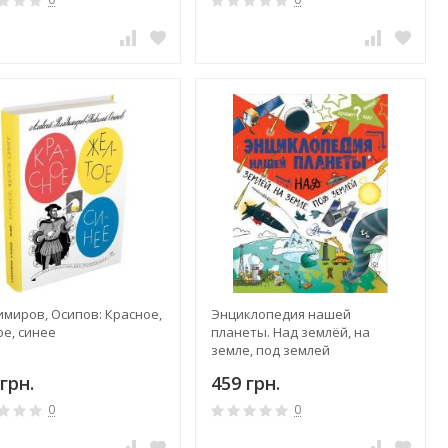
имиров, Осипов: Красное,
Энциклопедия нашей
ое, синее
планеты. Над землёй, на
земле, под землей
грн.
459 грн.
0
0