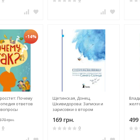
-14%
росстет: Почему
Щетинская, Донец,
Влад
лопедия ответов
Шкивидорова: Записки и
желт
 вопросы
зарисовки о втором
путешествии по острову
169 грн.
499 
370 грн.
Синего Солнца
0
0