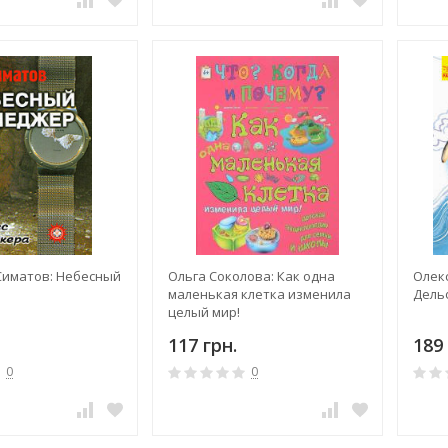
Симатов: Небесный
Ольга Соколова: Как одна
Олек
маленькая клетка изменила
Дель
целый мир!
117 грн.
189 
0
0