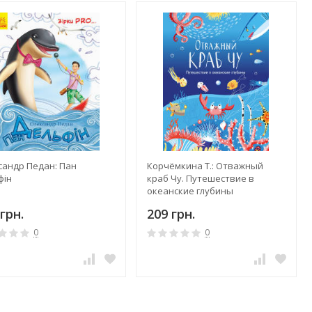
сандр Педан: Пан
Корчёмкина Т.: Отважный
фін
краб Чу. Путешествие в
океанские глубины
грн.
209 грн.
0
0