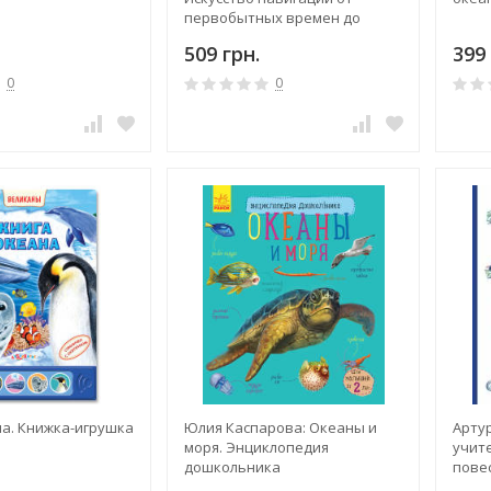
первобытных времен до
наших дней
509 грн.
399 
0
0
на. Книжка-игрушка
Юлия Каспарова: Океаны и
Арту
моря. Энциклопедия
учит
дошкольника
пове
боль