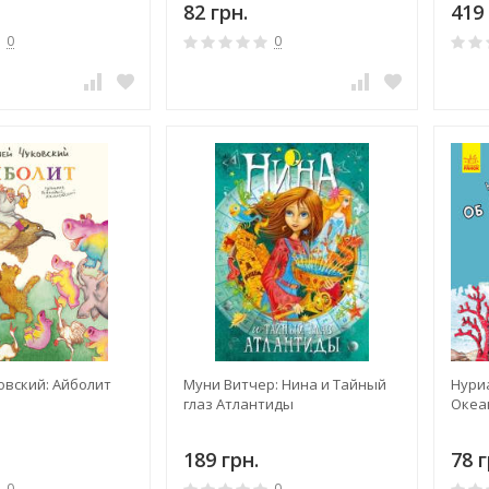
82 грн.
419 
0
0
овский: Айболит
Муни Витчер: Нина и Тайный
Нуриа
глаз Атлантиды
Океа
189 грн.
78 г
0
0