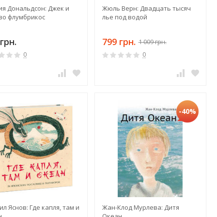
ия Дональдсон: Джек и
Жюль Верн: Двадцать тысяч
во флумбрикос
лье под водой
грн.
799 грн.
1 009 грн.
0
0
-40%
л Яснов: Где капля, там и
Жан-Клод Мурлева: Дитя
н
Океан