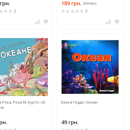
грн.
189 грн.
229 грн.
0
0
 Рока, Роза М. Курто: об
Бекка Геддл: Океан
не
рн.
49 грн.
0
0