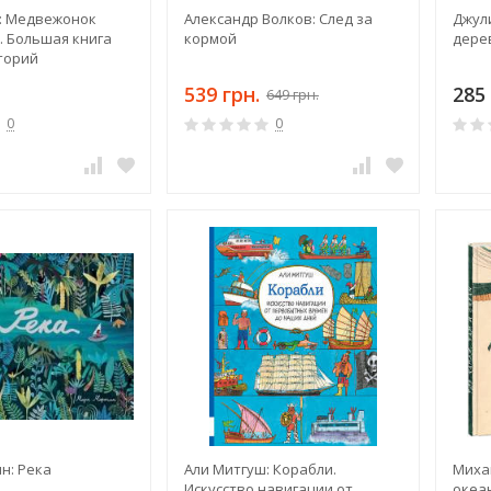
: Медвежонок
Александр Волков: След за
Джул
. Большая книга
кормой
дере
торий
539 грн.
285 
649 грн.
0
0
н: Река
Али Митгуш: Корабли.
Михаи
Искусство навигации от
океа