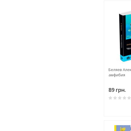
Беляев Алек
амфибия
89 грн.