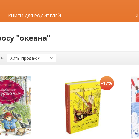
КНИГИ ДЛЯ РОДИТЕЛЕЙ
К
росу "океана"
ь:
Хиты продаж
-17%