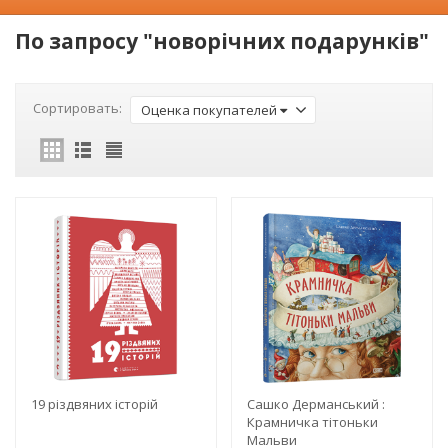
По запросу "новорічних подарунків"
Сортировать:
Оценка покупателей
19 різдвяних історій
Сашко Дерманський :
Крамничка тітоньки
Мальви