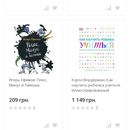
Игорь Ефимов: Плюс,
Кэрол Вордерман: Как
Минус и Тимоша
научить ребенка учиться.
Иллюстрированный
справочник для
209 грн.
1 149 грн.
родителей
0
0