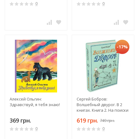
0
0
-17%
Алексей Ольгин:
Сергей Бобров:
Здравствуй, я тебя знаю!
Волшебный двурог. В 2
книгах. Книга 2. На поиски
новых чудес
369 грн.
619 грн.
749 грн.
0
0