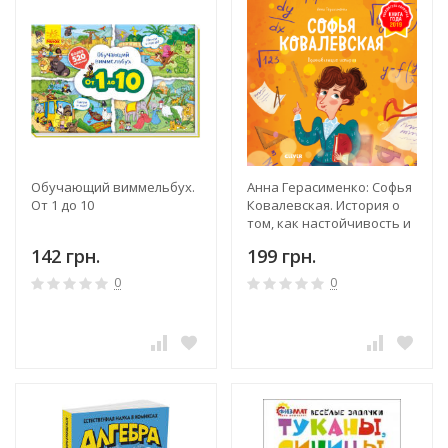
Обучающий виммельбух.
Анна Герасименко: Софья
От 1 до 10
Ковалевская. История о
том, как настойчивость и
талант открывают путь в
142 грн.
199 грн.
мир науки
0
0