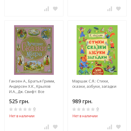
Ганзен А., Братья Гримм,
Маршак С.Я.: Стихи,
Андерсен Х.К., Крылов
сказки, азбуки, загадки
И.А., Дж. Свифт: Все
лучшие сказки мира
525 грн.
989 грн.
0
0
Нет в наличии
Нет в наличии