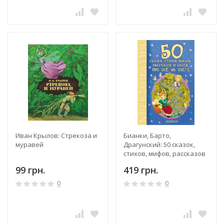
Иван Крылов: Стрекоза и
Бианки, Барто,
муравей
Драгунский: 50 сказок,
стихов, мифов, рассказов
и басен про всё на свете.
99 грн.
419 грн.
Хрестоматия
0
0