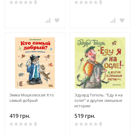
0
0
Эмма Мошковская: Кто
Эдуард Тополь: "Еду я на
самый добрый
осле!" и другие смешные
истории
419 грн.
519 грн.
0
0