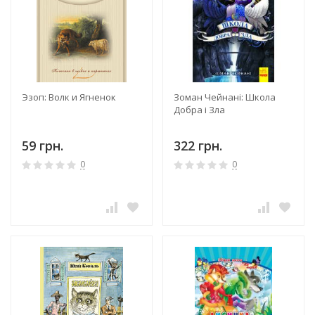
Эзоп: Волк и Ягненок
Зоман Чейнані: Школа
Добра і Зла
59 грн.
322 грн.
0
0