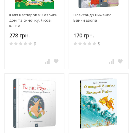
Юлія Каспарова: Казочки
Олександр Виженко:
доні та синочку. Лісові
Байки Езопа
казки
278 грн.
170 грн.
0
0