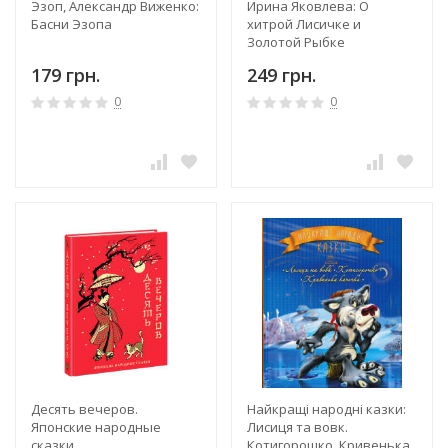
Эзоп, Александр Виженко:
Ирина Яковлева: О
Басни Эзопа
хитрой Лисичке и
Золотой Рыбке
179 грн.
249 грн.
0
0
Десять вечеров.
Найкращі народні казки:
Японские народные
Лисиця та вовк.
сказки
Котигорошко. Кривенька