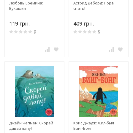
Любовь Еремина:
Астрид Деборд: Пора
Букашки
спать!
119 грн.
409 грн.
0
0
Джейн Чепмен: Скорей
Крис Джадж: Жил-был
давай лапу!
Бинг-Бонг