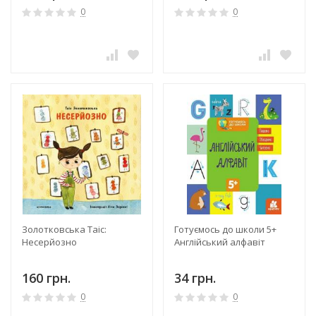
0
0
Золотковська Таіс:
Готуємось до школи 5+
Несерйозно
Англійський алфавіт
160 грн.
34 грн.
0
0