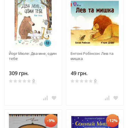
Йорг Мюле: Два мне, один
Ентоні Робінсон: Лев та
тебе
мишка
309 грн.
49 грн.
0
0
-9%
-12%