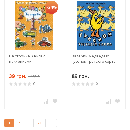
-34%
На стройке. Книга с
Валерий Медведев:
наклейками
Гусенок третьего сорта
39 грн.
89 грн.
59 грн.
0
0
1
2
...
21
→