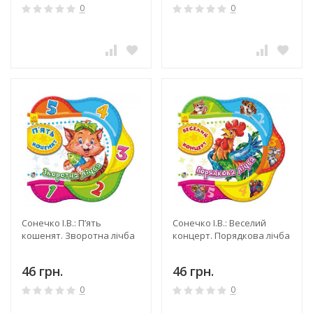
0
0
Сонечко І.В.: П’ять
Сонечко І.В.: Веселий
кошенят. Зворотна лічба
концерт. Порядкова лічба
46 грн.
46 грн.
0
0