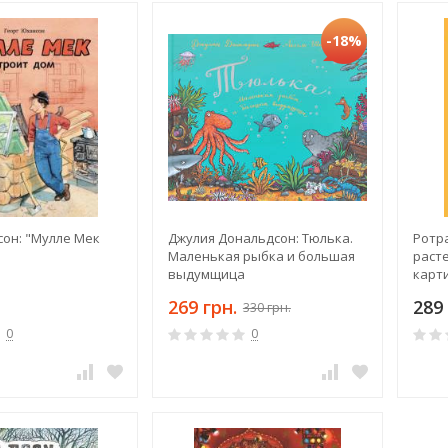
-18%
сон: "Мулле Мек
Джулия Дональдсон: Тюлька.
Ротр
"
Маленькая рыбка и большая
расте
выдумщица
карт
269 грн.
289 
330 грн.
0
0