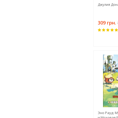
Джулия Дон
309 грн.
Эно Рауд: 
и Моховая Б