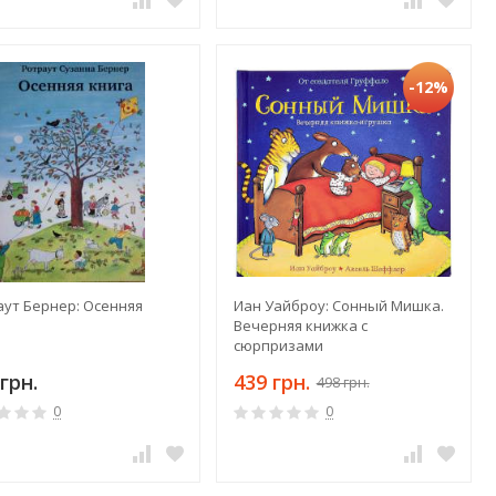
-12%
аут Бернер: Осенняя
Иан Уайброу: Сонный Мишка.
а
Вечерняя книжка с
сюрпризами
грн.
439 грн.
498 грн.
0
0