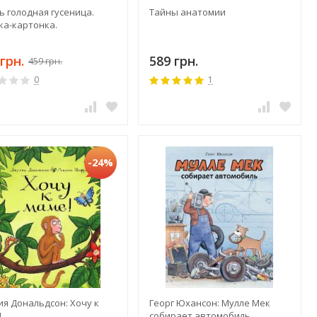
ь голодная гусеница.
Тайны анатомии
ка-картонка.
грн.
589 грн.
459 грн.
0
1
-24%
ия Дональдсон: Хочу к
Георг Юхансон: Мулле Мек
!
собирает автомобиль