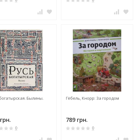
 богатырская. Былины.
Гёбель, Кнорр: За городом
грн.
789 грн.
0
0