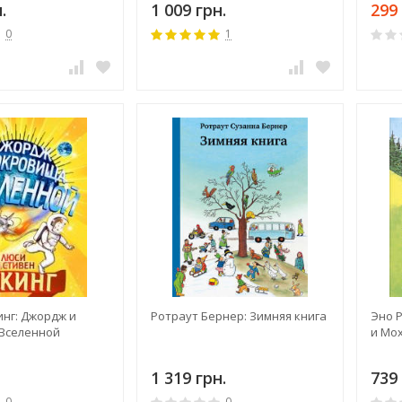
.
1 009 грн.
299 
0
1
инг: Джордж и
Ротраут Бернер: Зимняя книга
Эно 
Вселенной
и Мох
1 319 грн.
739 
0
0