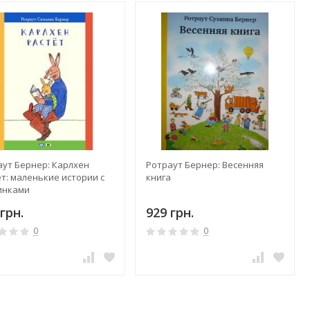
аут Бернер: Карлхен
Ротраут Бернер: Весенняя
т: маленькие истории с
книга
инками
грн.
929 грн.
0
0