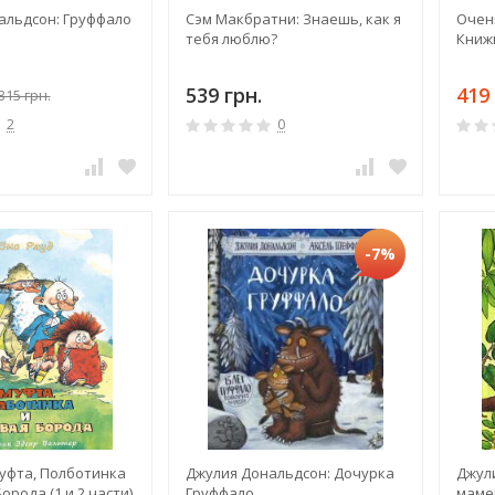
альдсон: Груффало
Сэм Макбратни: Знаешь, как я
Очен
тебя люблю?
Книж
539 грн.
419 
315 грн.
2
0
-7%
Муфта, Полботинка
Джулия Дональдсон: Дочурка
Джул
орода (1 и 2 части)
Груффало
маме