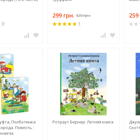
299 грн.
259 
320 грн.
0
1
Муфта, Полботинка
Ротраут Бернер: Летняя книга
Джул
орода. Повесть -
Скот
 книгах