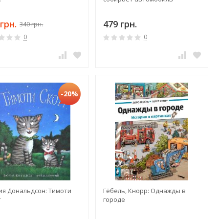
грн.
479 грн.
340 грн.
0
0
-20%
ия Дональдсон: Тимоти
Гёбель, Кнорр: Однажды в
т
городе