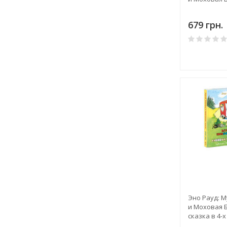
679 грн.
Эно Рауд: 
и Моховая Б
сказка в 4-х