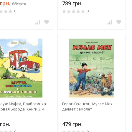
грн.
789 грн.
375 грн.
0
0
Рауд: Муфта, Полботинка
Георг Юхансон: Мулле Мек
овая Борода. Книги 3, 4
делает самолет
грн.
479 грн.
0
0