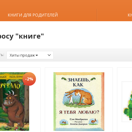
КНИГИ ДЛЯ РОДИТЕЛЕЙ
К
росу "книге"
ь:
Хиты продаж
-2%