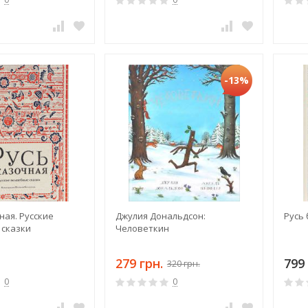
-13%
ная. Русские
Джулия Дональдсон:
Русь
сказки
Человеткин
279 грн.
799 
320 грн.
0
0