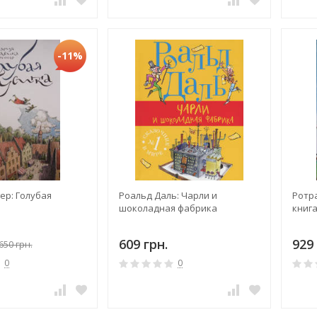
-11%
ер: Голубая
Роальд Даль: Чарли и
Ротр
шоколадная фабрика
книг
609 грн.
929 
650 грн.
0
0