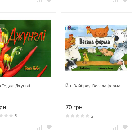
 Геддл: Джунглі
Йєн Вайброу: Весела ферма
рн.
70 грн.
0
0