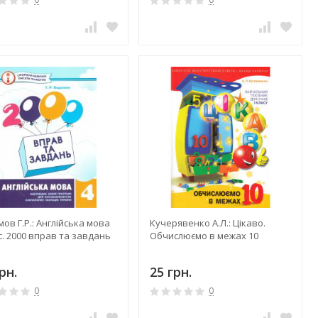
ов Г.Р.: Англійська мова
Кучерявенко А.Л.: Цікаво.
с. 2000 вправ та завдань
Обчислюємо в межах 10
рн.
25 грн.
0
0