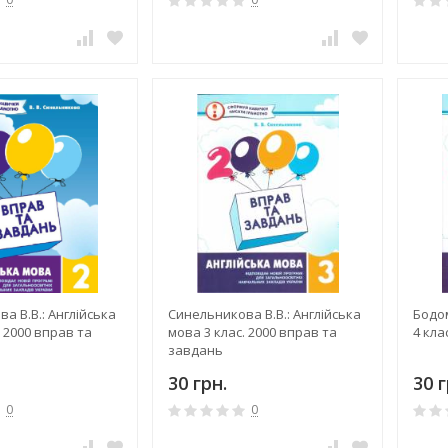
а В.В.: Англійська
Синельникова В.В.: Англійська
Бодом
. 2000 вправ та
мова 3 клас. 2000 вправ та
4 кла
завдань
30 грн.
30 г
0
0