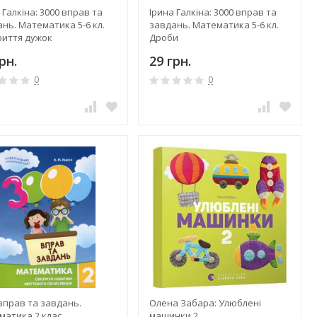
 Галкіна: 3000 вправ та
Ірина Галкіна: 3000 вправ та
нь. Математика 5-6 кл.
завдань. Математика 5-6 кл.
риття дужок
Дроби
рн.
29 грн.
0
0
вправ та завдань.
Олена Забара: Улюблені
матика 2 клас
машинки 2