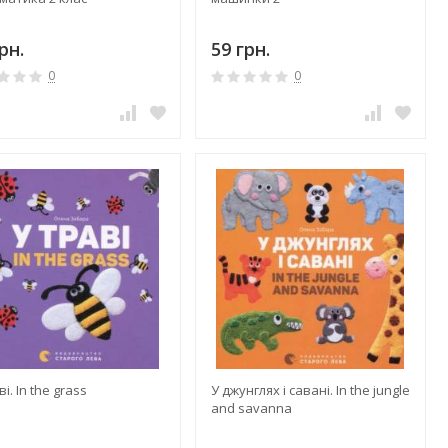
рн.
59 грн.
0
0
ві. In the grass
У джунглях і савані. In the jungle
and savanna