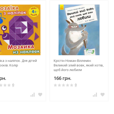
ка з наліпок. Для дітей
Крістін Номан-Віллемін:
 років. Колір
Великий злий вовк, який хотів,
щоб його любили
рн.
166 грн.
0
0