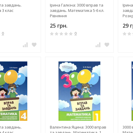
та завдань.
Ірина Галкіна: 3000 вправ та
Ірина
 3 клас
завдань. Математика 5-6 кл.
завда
Рівняння
Розк
25 грн.
29 г
0
0
та завдань.
Валентина Яцина: 3000 вправ
3000 
 4 клас
та завдань. Математика. 1
Мате