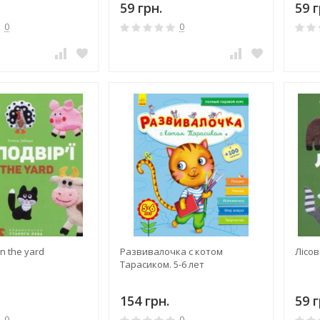
59 грн.
59 г
0
0
In the yard
Развивалочка с котом
Лісов
Тарасиком. 5-6 лет
154 грн.
59 г
0
0