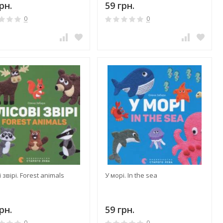
рн.
59 грн.
0
0
і звірі. Forest animals
У морі. In the sea
рн.
59 грн.
0
0