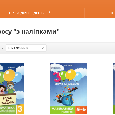
КНИГИ ДЛЯ РОДИТЕЛЕЙ
К
росу "з наліпками"
ь:
В наличии