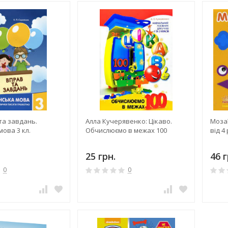
та завдань.
Алла Кучерявенко: Цікаво.
Мозаї
мова 3 кл.
Обчислюємо в межах 100
від 4
25 грн.
46 г
0
0