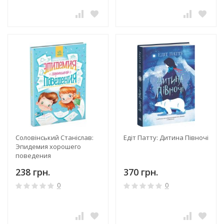
Соловінський Станіслав:
Едіт Патту: Дитина Півночі
Эпидемия хорошего
поведения
238 грн.
370 грн.
0
0