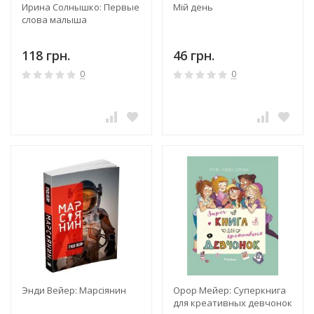
Ирина Солнышко: Первые
Мій день
слова малыша
118 грн.
46 грн.
0
0
Энди Вейер: Марсіянин
Орор Мейер: Суперкнига
для креативных девчонок