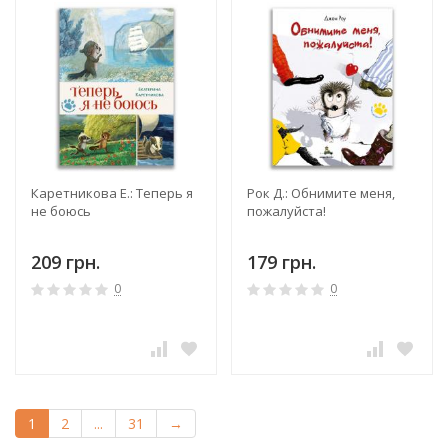
Каретникова Е.: Теперь я
Рок Д.: Обнимите меня,
не боюсь
пожалуйста!
209 грн.
179 грн.
0
0
1
2
...
31
→