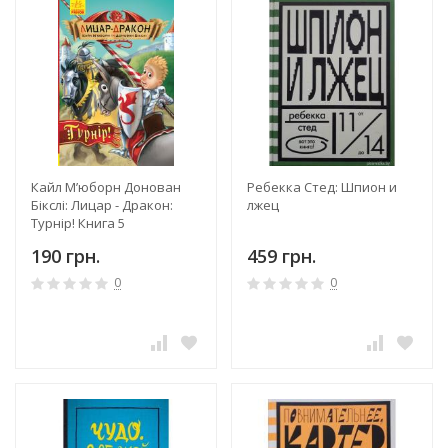
Кайл М’юборн Донован
Ребекка Стед: Шпион и
Бікслі: Лицар - Дракон:
лжец
Турнір! Книга 5
190 грн.
459 грн.
0
0