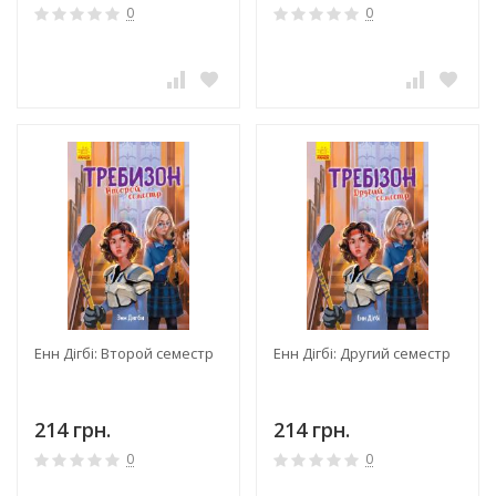
0
0
Енн Дігбі: Второй семестр
Енн Дігбі: Другий семестр
214 грн.
214 грн.
0
0