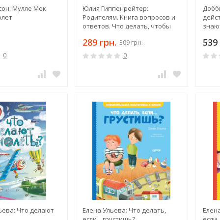
сон: Мулле Мек
Юлия Гиппенрейтер:
Добби
олет
Родителям. Книга вопросов и
дейс
ответов. Что делать, чтобы
знаю
дети хотели учиться, умели
созд
289 грн.
539 
309 грн.
дружить...
0
0
ьева: Что делают
Елена Ульева: Что делать,
Елена
если... грустишь?
если.