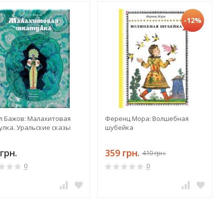
-12%
л Бажов: Малахитовая
Ференц Мора: Волшебная
улка. Уральские сказы
шубейка
грн.
359 грн.
410 грн.
0
0