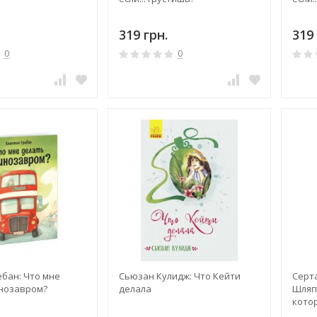
319 грн.
319 
0
0
бан: Что мне
Сьюзан Кулидж: Что Кейти
Серт
инозавром?
делала
Шляп
кото
храб