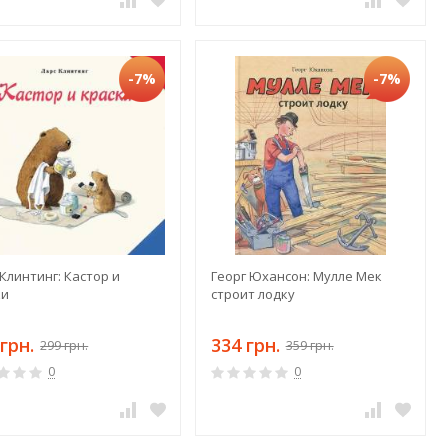
-7%
-7%
Клинтинг: Кастор и
Георг Юхансон: Мулле Мек
ки
строит лодку
грн.
334 грн.
299 грн.
359 грн.
0
0