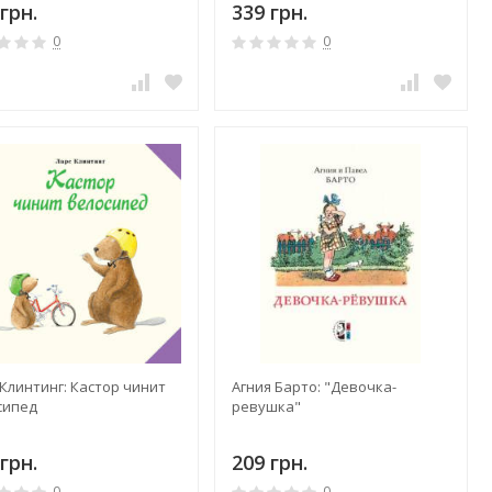
грн.
339 грн.
х книг
0
0
Клинтинг: Кастор чинит
Агния Барто: "Девочка-
сипед
ревушка"
грн.
209 грн.
0
0