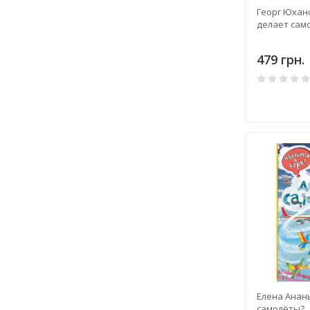
Георг Юхан
делает сам
479 грн.
Елена Анан
самолёты?