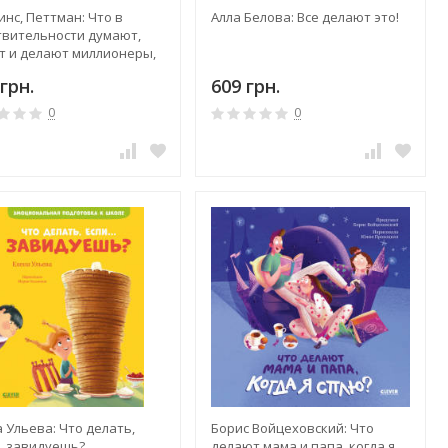
нс, Петтман: Что в
Алла Белова: Все делают это!
твительности думают,
т и делают миллионеры,
авшие себя сами
грн.
609 грн.
0
0
 Ульева: Что делать,
Борис Войцеховский: Что
.. завидуешь?
делают мама и папа, когда я