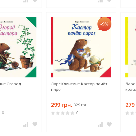
-9%
нг: Огород
Ларс Клинтинг: Кастор печёт
Ларс 
пирог
крас
299 грн.
279 
329 грн.
0
0