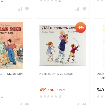
-9%
сон: "Мулле Мек
Идем ловить медведя
Эрик 
"
Книж
499 грн.
549 
549 грн.
0
0