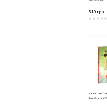
519 грн.
Квентин Гре
делать с д