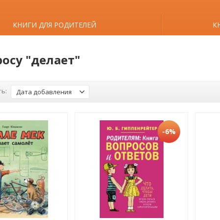
КНИГИ ДЛЯ РОДИТЕЛЕЙ
К
росу "делает"
ь:
Дата добавления
-6%