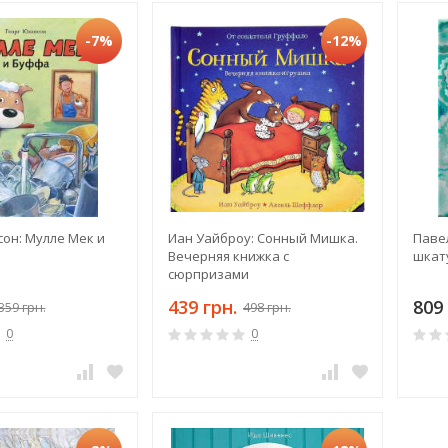
-7%
-12%
он: Мулле Мек и
Иан Уайброу: Сонный Мишка.
Паве
Вечерняя книжка с
шкат
сюрпризами
439 грн.
809 
359 грн.
498 грн.
0
0