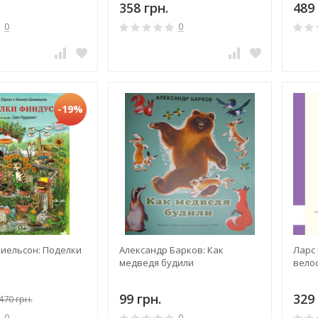
358 грн.
489 
из 4-
0
0
-19%
ниельсон: Поделки
Александр Барков: Как
Ларс 
медведя будили
вело
99 грн.
329 
470 грн.
0
0