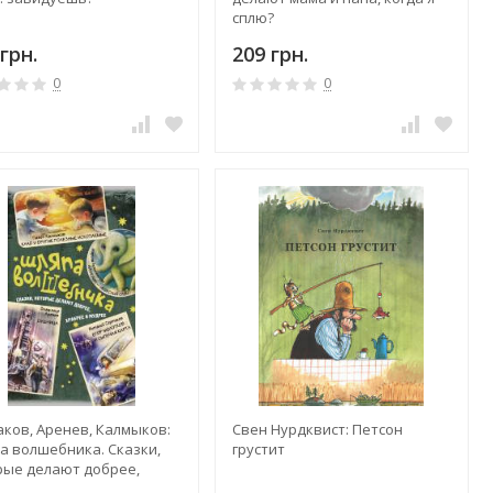
сплю?
грн.
209 грн.
0
0
аков, Аренев, Калмыков:
Свен Нурдквист: Петсон
а волшебника. Сказки,
грустит
рые делают добрее,
рее и мудрее. Комплект