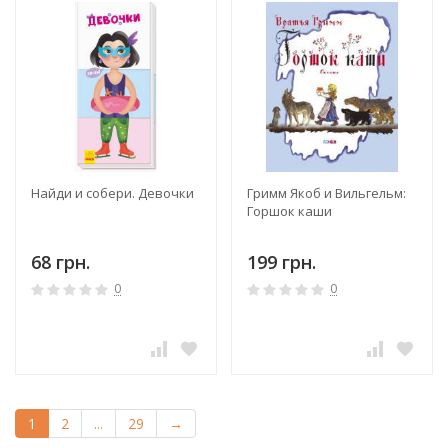
Найди и собери. Девочки
Гримм Якоб и Вильгельм:
Горшок каши
68 грн.
199 грн.
0
0
1
2
...
29
→