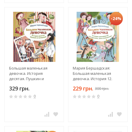
-24%
Большая маленькая
Мария Бершадская:
девочка. История
Большая маленькая
десятая. Пушкин и
девочка. История 12.
компания
Осторожно, день
329 грн.
229 грн.
300 грн.
рождения
0
0