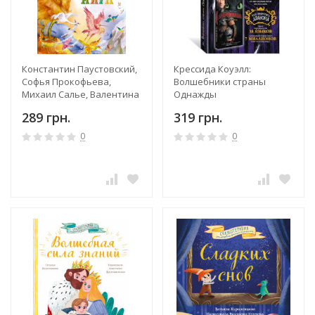
Константин Паустовский,
Крессида Коуэлл:
Софья Прокофьева,
Волшебники страны
Михаил Салье, Валентина
Однажды
Рябченко, Е. Чистякова-
289 грн.
319 грн.
Вэр: Лучшие сказки мира
0
0