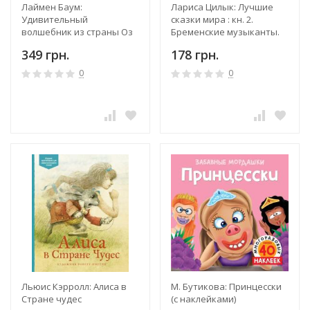
Лаймен Баум:
Лариса Цилык: Лучшие
Удивительный
сказки мира : кн. 2.
волшебник из страны Оз
Бременские музыканты.
Золушка. Золотой гусь
349 грн.
178 грн.
0
0
Льюис Кэрролл: Алиса в
М. Бутикова: Принцесски
Стране чудес
(с наклейками)