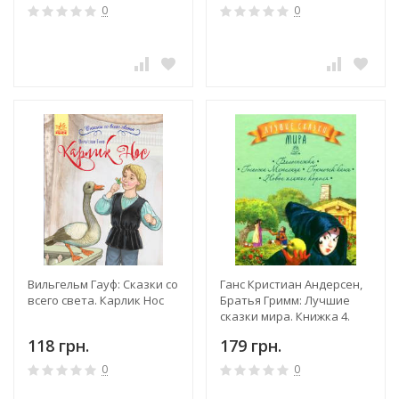
0
0
Вильгельм Гауф: Сказки со
Ганс Кристиан Андерсен,
всего света. Карлик Нос
Братья Гримм: Лучшие
сказки мира. Книжка 4.
Белоснежка. Госпожа
118 грн.
179 грн.
Метелица. Горшочек
каши. Новое платье
0
0
короля