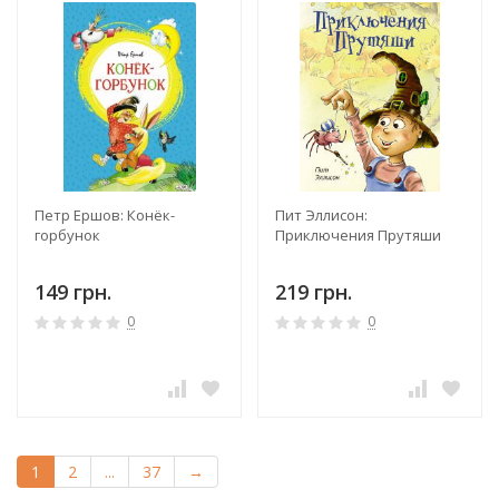
Петр Ершов: Конёк-
Пит Эллисон:
горбунок
Приключения Прутяши
149 грн.
219 грн.
0
0
1
2
...
37
→