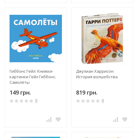
Гиббонс Гейл: Книжки-
Джулиан Харрисон:
картинки Гейл Гиббонс.
История волшебства
Самолёты
149 грн.
819 грн.
0
0