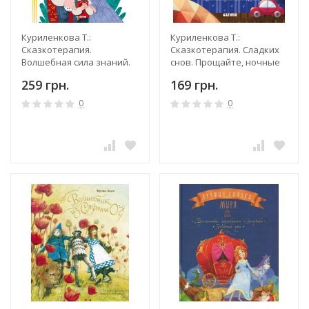
Куриленкова Т.:
Куриленкова Т.:
Сказкотерапия.
Сказкотерапия. Сладких
Волшебная сила знаний.
снов. Прощайте, ночные
Сказка, которая поможет
кошмары
259 грн.
169 грн.
учиться с удовольствием
0
0