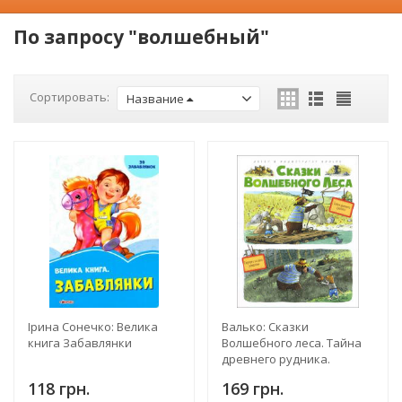
По запросу "волшебный"
Сортировать:
Название
Ірина Сонечко: Велика
Валько: Сказки
книга Забавлянки
Волшебного леса. Тайна
древнего рудника.
Сюрприз на день
118 грн.
169 грн.
рождения