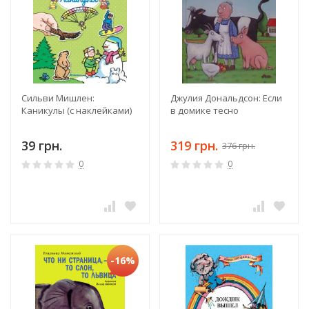
Сильви Мишлен:
Джулия Дональдсон: Если
Каникулы (с наклейками)
в домике тесно
39 грн.
319 грн.
376 грн.
0
0
-16%