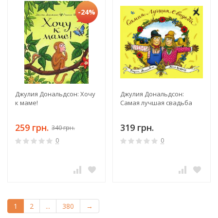
-24%
Джулия Дональдсон: Хочу
Джулия Дональдсон:
к маме!
Самая лучшая свадьба
259 грн.
319 грн.
340 грн.
0
0
1
2
...
380
→