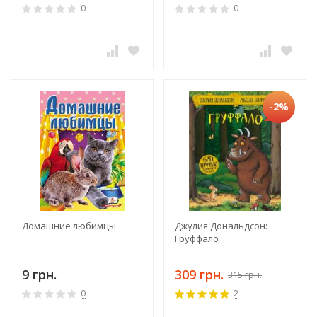
0
0
-2%
Домашние любимцы
Джулия Дональдсон:
Груффало
9 грн.
309 грн.
315 грн.
0
2