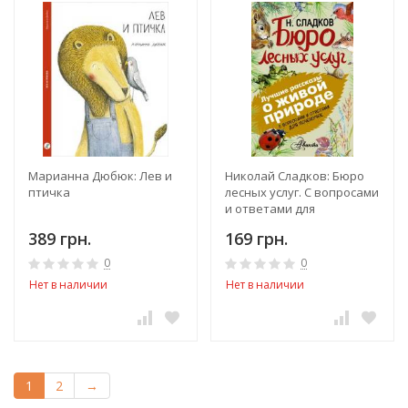
Марианна Дюбюк: Лев и
Николай Сладков: Бюро
птичка
лесных услуг. С вопросами
и ответами для
почемучек
389 грн.
169 грн.
0
0
Нет в наличии
Нет в наличии
1
2
→