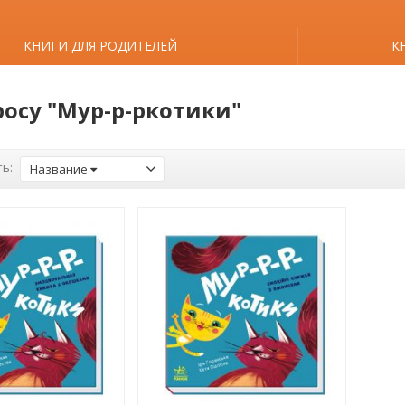
КНИГИ ДЛЯ РОДИТЕЛЕЙ
К
росу "Мур-р-ркотики"
ь:
Название