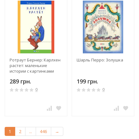
Ротраут Бернер: Карлхен
Шарль Перро: Золушка
растет: маленькие
истории с картинками
289 грн.
199 грн.
0
0
1
2
...
446
→