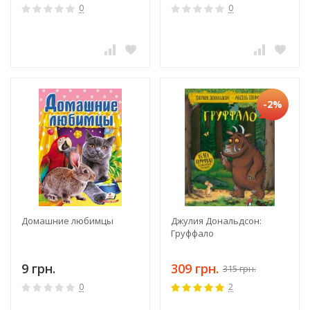
0
0
-2%
Домашние любимцы
Джулия Дональдсон:
Груффало
9 грн.
309 грн.
315 грн.
0
2