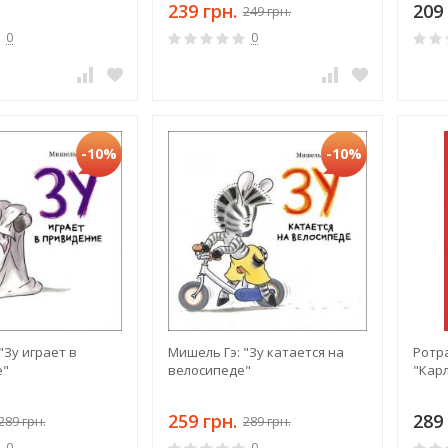
239 грн.
209 
249 грн.
0
0
-10%
-10%
"Зу играет в
Мишель Гэ: "Зу катается на
Ротр
е"
велосипеде"
"Кар
259 грн.
289 
289 грн.
289 грн.
0
0