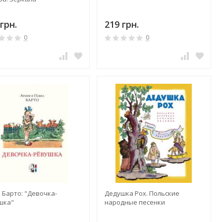
грн.
219 грн.
0
0
 Барто: "Девочка-
Дедушка Рох. Польские
шка"
народные песенки