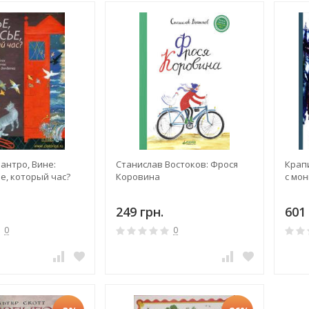
антро, Вине:
Станислав Востоков: Фрося
Крап
е, который час?
Коровина
с мо
249 грн.
601 
0
0