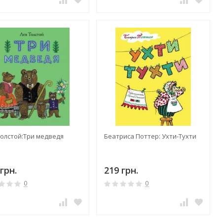
Толстой:Три медведя
Беатриса Поттер: Ухти-Тухти
грн.
219 грн.
0
0