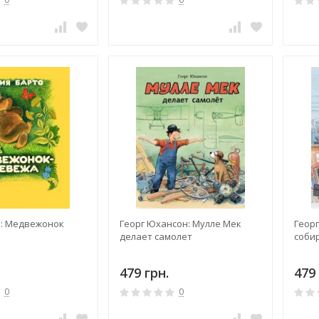
о: Медвежонок
Георг Юхансон: Мулле Мек
Геор
делает самолет
соби
479 грн.
479 
0
0