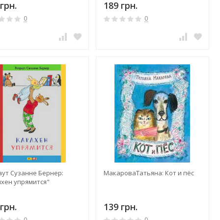
грн.
189 грн.
0
0
аут Сузанне Бернер:
МакароваТатьяна: Кот и пёс
лхен упрямится"
грн.
139 грн.
0
0