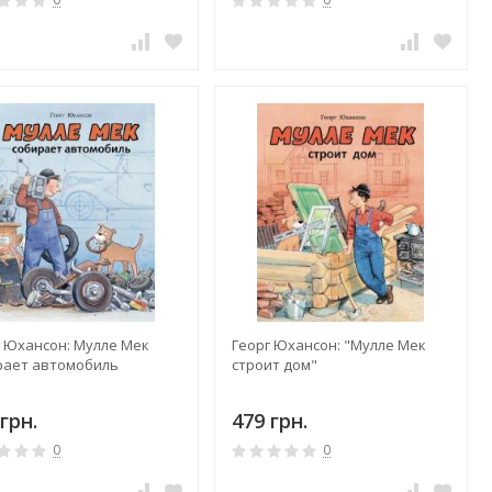
г Юхансон: Мулле Мек
Георг Юхансон: "Мулле Мек
рает автомобиль
строит дом"
грн.
479 грн.
0
0