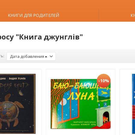
КНИГИ ДЛЯ РОДИТЕЛЕЙ
К
росу "Книга джунглів"
ь:
Дата добавления
-10%