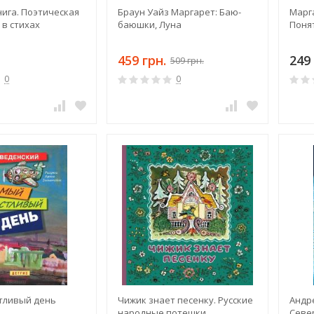
ига. Поэтическая
Браун Уайз Маргарет: Баю-
Марг
 в стихах
баюшки, Луна
Поня
459 грн.
249 
509 грн.
0
0
тливый день
Чижик знает песенку. Русские
Андр
народные потешки
Севе