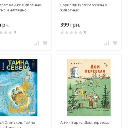
арет Хайнз: Животные.
Борис Житков:Рассказы о
тно и наглядно
животных
грн.
399 грн.
0
0
ей Огоньков: Тайна
Агния Барто: Дом переехал
ра. Зеркала