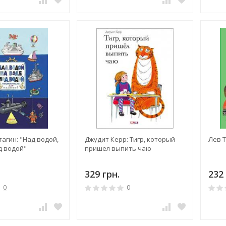
агин: "Над водой,
Джудит Керр: Тигр, который
Лев 
д водой"
пришел выпить чаю
329 грн.
232 
0
0