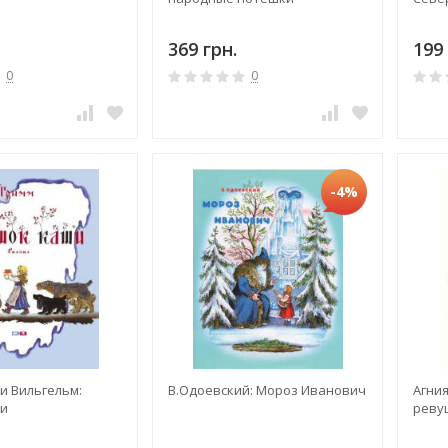
369 грн.
199 
0
0
-4%
и Вильгельм:
В.Одоевский: Мороз Иванович
Агния
и
реву