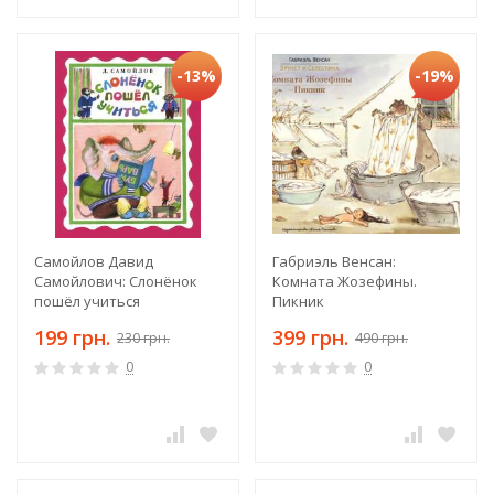
-13%
-19%
Самойлов Давид
Габриэль Венсан:
Самойлович: Слонёнок
Комната Жозефины.
пошёл учиться
Пикник
199 грн.
399 грн.
230 грн.
490 грн.
0
0