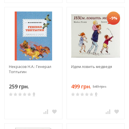
-9%
Некрасов Н.А.: Генерал
Идем ловить медведя
Топтыгин
259 грн.
499 грн.
549 грн.
0
0