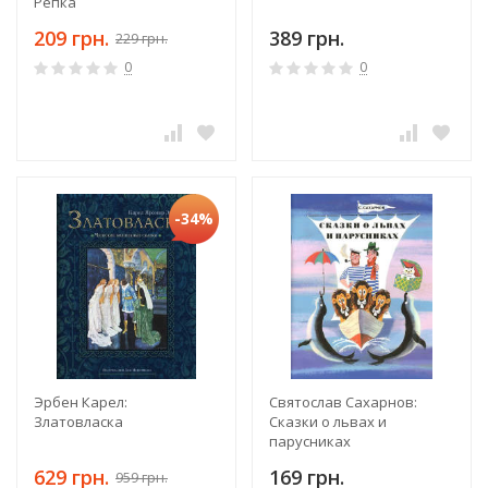
Репка
209 грн.
389 грн.
229 грн.
0
0
-34%
Эрбен Карел:
Святослав Сахарнов:
Златовласка
Сказки о львах и
парусниках
629 грн.
169 грн.
959 грн.