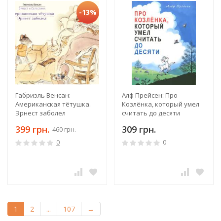
-13%
Габриэль Венсан:
Алф Прейсен: Про
Американская тётушка.
Козлёнка, который умел
Эрнест заболел
считать до десяти
399 грн.
309 грн.
460 грн.
0
0
1
2
...
107
→