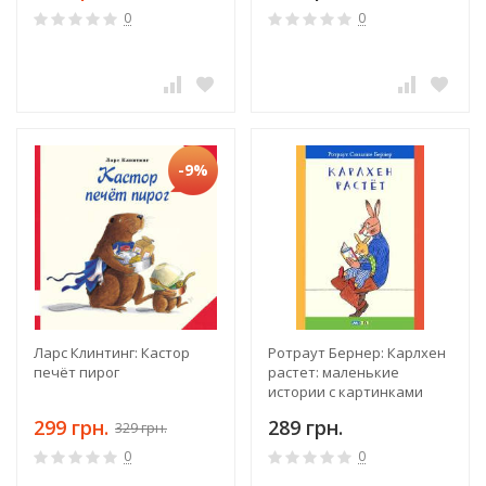
0
0
-9%
Ларс Клинтинг: Кастор
Ротраут Бернер: Карлхен
печёт пирог
растет: маленькие
истории с картинками
299 грн.
289 грн.
329 грн.
0
0