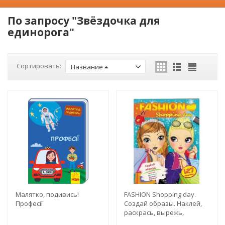
По запросу "Звёздочка для
единорога"
Сортировать:
Название
Малятко, подивись!
FASHION Shopping day.
Професії
Создай образы. Наклей,
раскрась, вырежь,
дорисуй