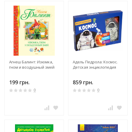
Агнеш Балинт: Изюмка,
Адель Педрола: Космос.
гном и воздушный змей
Детская энциклопедия
199 грн.
859 грн.
0
0