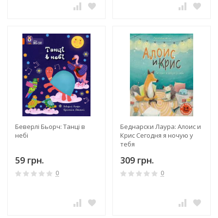
Беверлі Бьорч: Танці в
Беднарски Лаура: Алоис и
небі
Крис Сегодня я ночую у
тебя
59 грн.
309 грн.
0
0