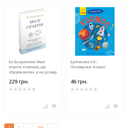
Бо Бьорлінгем: Малі
Булгакова А.К.:
гіганти. Компанії, що
Почемучки. Космос
обрали велич, а не розмір
229 грн.
46 грн.
0
0
1
2
...
259
→