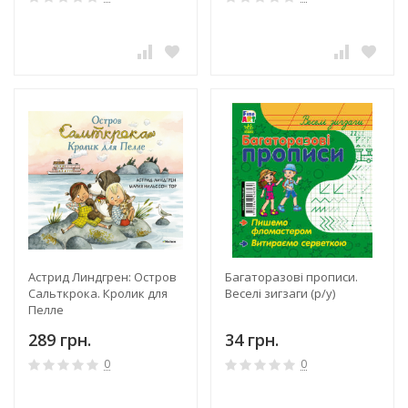
Астрид Линдгрен: Остров
Багаторазові прописи.
Сальткрока. Кролик для
Веселі зигзаги (р/у)
Пелле
289 грн.
34 грн.
0
0