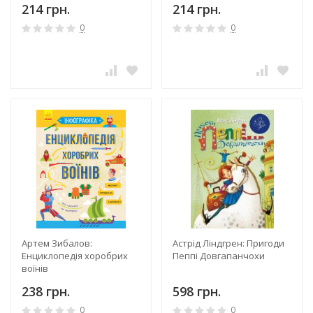
214 грн.
214 грн.
0
0
Артем Зибалов:
Астрід Ліндгрен: Пригоди
Енциклопедія хоробрих
Пеппі Довгапанчохи
воїнів
238 грн.
598 грн.
0
0