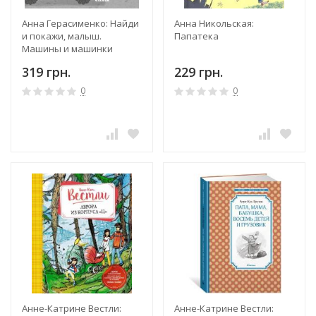
Анна Герасименко: Найди
Анна Никольская:
и покажи, малыш.
Папатека
Машины и машинки
319 грн.
229 грн.
0
0
Анне-Катрине Вестли:
Анне-Катрине Вестли: