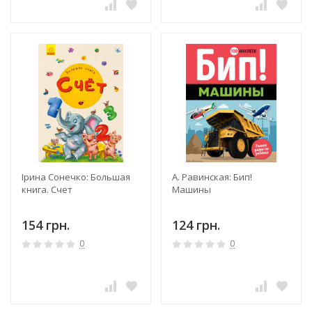
Ірина Сонечко: Большая
А. Равинская: Бип!
книга. Счет
Машины
154 грн.
124 грн.
0
0