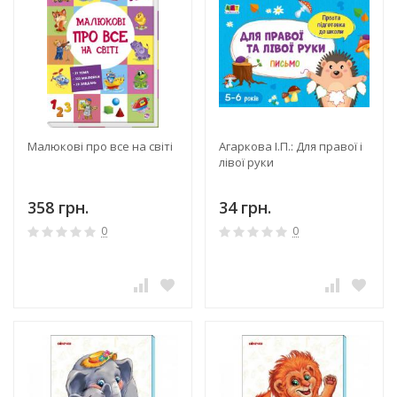
Малюкові про все на світі
Агаркова І.П.: Для правої і
лівої руки
358 грн.
34 грн.
0
0