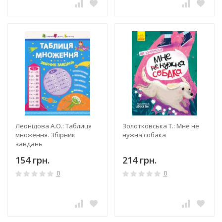
Леонідова А.О.: Таблиця
Золотковська Т.: Мне не
множення. Збірник
нужна собака
завдань
154 грн.
214 грн.
0
0