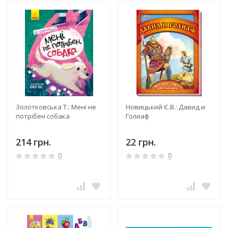
Золотковська Т.: Мені не
Новицький Є.В.: Давид и
потрібен собака
Голиаф
214 грн.
22 грн.
0
0