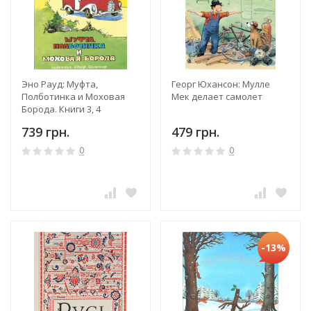
Эно Рауд: Муфта,
Георг Юхансон: Мулле
Полботинка и Моховая
Мек делает самолет
Борода. Книги 3, 4
739 грн.
479 грн.
0
0
-13%