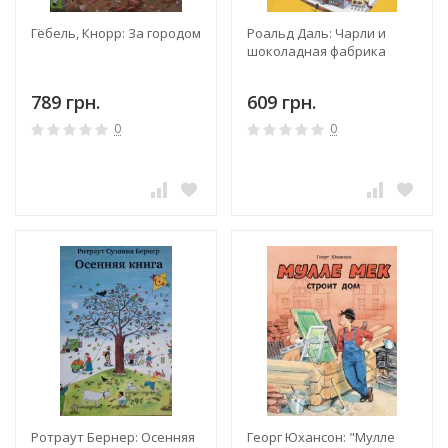
Гёбель, Кнорр: За городом
Роальд Даль: Чарли и
шоколадная фабрика
789 грн.
609 грн.
0
0
Ротраут Бернер: Осенняя
Георг Юхансон: "Мулле