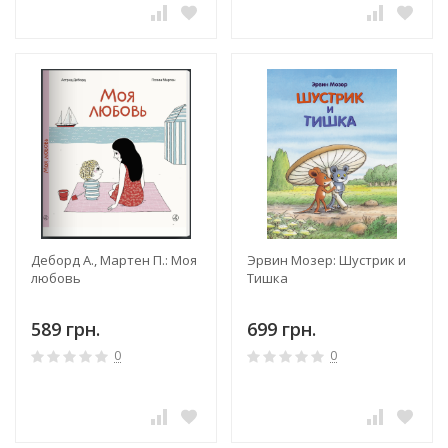
Деборд А., Мартен П.: Моя
Эрвин Мозер: Шустрик и
любовь
Тишка
589 грн.
699 грн.
0
0