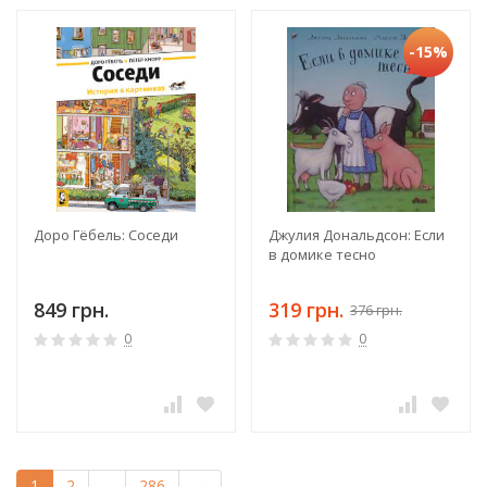
-15%
Доро Гёбель: Соседи
Джулия Дональдсон: Если
в домике тесно
849 грн.
319 грн.
376 грн.
0
0
1
2
...
286
→