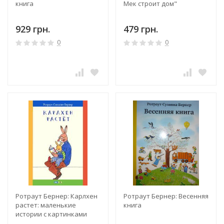
книга
Мек строит дом"
929 грн.
479 грн.
0
0
Ротраут Бернер: Карлхен
Ротраут Бернер: Весенняя
растет: маленькие
книга
истории с картинками