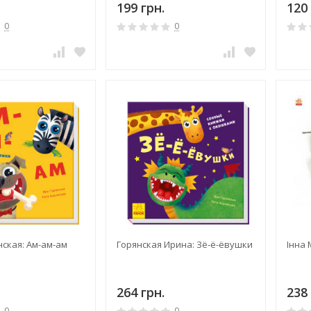
199 грн.
120 
0
0
ская: Ам-ам-ам
Горянская Ирина: Зё-ё-ёвушки
Інна 
264 грн.
238 
0
0