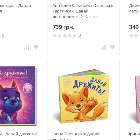
яйндист: Давай
Анн-Клер Кляйндист: Советы в
Джей
я
картинках. Давай
лапу!
договоримся -2. Как не
потерять связь с подростком
739 грн.
349 
0
0
.: Давай дружить!
Ірина Горянська: Давай
Ірина
дружить!