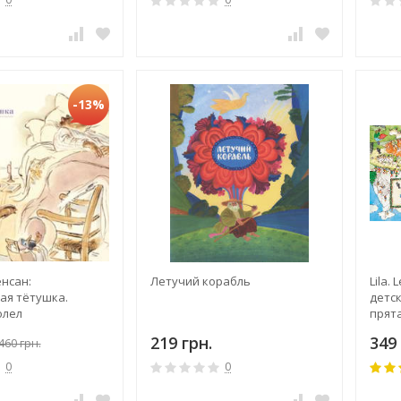
-13%
нсан:
Летучий корабль
Lila.
ая тётушка.
детс
олел
прята
пере
219 грн.
349 
460 грн.
0
0