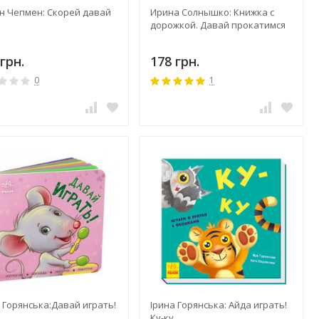
н Чепмен: Скорей давай
Ирина Солнышко: Книжка с
дорожкой. Давай прокатимся
грн.
178 грн.
0
1
 Горянська:Давай играть!
Ірина Горянська: Айда играть!
Ку-ку