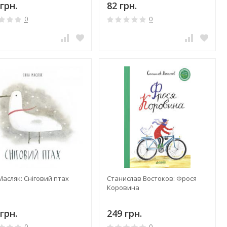
грн.
82 грн.
0
0
Масляк: Сніговий птах
Станислав Востоков: Фрося
Коровина
грн.
249 грн.
0
0