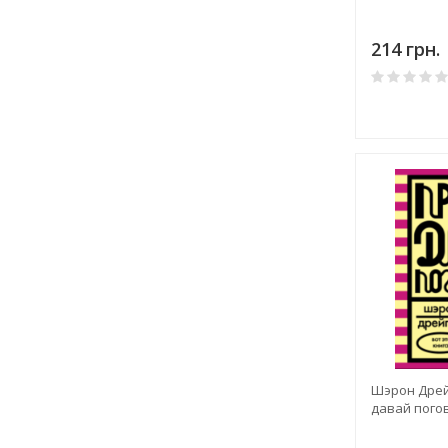
214 грн.
Шэрон Дрей
давай пого