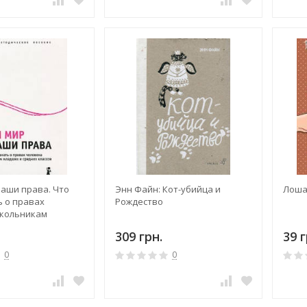
наши права. Что
Энн Файн: Кот-убийца и
Лоша
ь о правах
Рождество
кольникам
средних классов
309 грн.
39 г
0
0