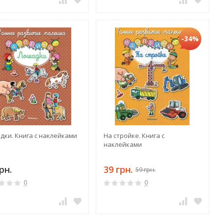
-34%
дки. Книга с наклейками
На стройке. Книга с
наклейками
рн.
39 грн.
59 грн.
0
0