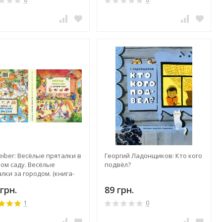
 Leiber: Весёлые пряталки в
Георгий Ладонщиков: Кто кого
ком саду. Весёлые
подвёл?
лки за городом. (книга-
вертыш)
грн.
89 грн.
1
0