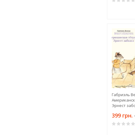
Габриэль Ве
Американск
Эрнест заб
399 грн.