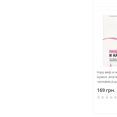
Наш мир и 
нужно знат
человека ш
младших и 
169 грн.