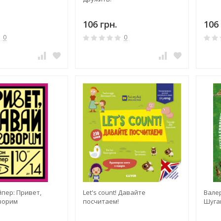
106 грн.
106 
0
0
пер: Привет,
Let's count! Давайте
Вале
ворим
посчитаем!
Шугай