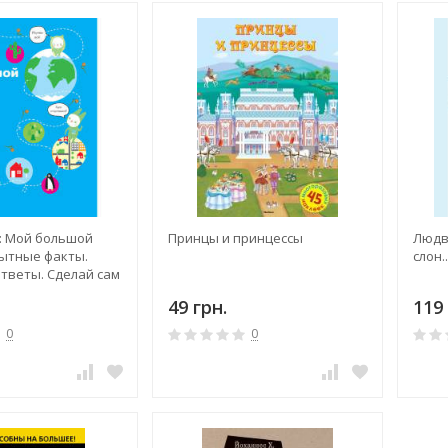
: Мой большой
Принцы и принцессы
Людв
ытные факты.
слон..
тветы. Сделай сам
49 грн.
119 
0
0