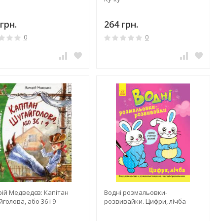
грн.
264 грн.
0
0
рій Медведєв: Капітан
Водні розмальовки-
голова, або 36 і 9
розвивайки. Цифри, лічба