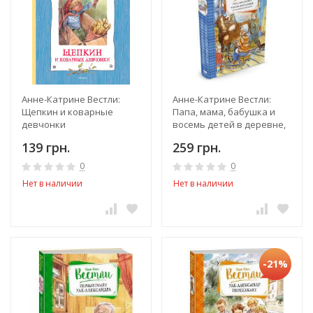
Анне-Катрине Вестли:
Анне-Катрине Вестли:
Щепкин и коварные
Папа, мама, бабушка и
девчонки
восемь детей в деревне,
или Маленький подарок
139 грн.
259 грн.
Антона
0
0
Нет в наличии
Нет в наличии
-21%