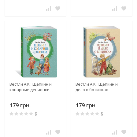
Вестли А.К.: Щепкин и
Вестли А.К.: Щепкин и
коварные девчонки
дело о ботинках
179 грн.
179 грн.
0
0