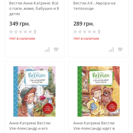
Вестли Анне-Катрине: Всё
Вестли А.К.: Аврора на
о папе, маме, бабушке и 8
теплоходе
детях
349 грн.
289 грн.
0
0
Нет в наличии
Нет в наличии
Анне-Катрине Вестли:
Анне-Катрине Вестли:
Уле-Александр и его
Уле-Александр идёт в