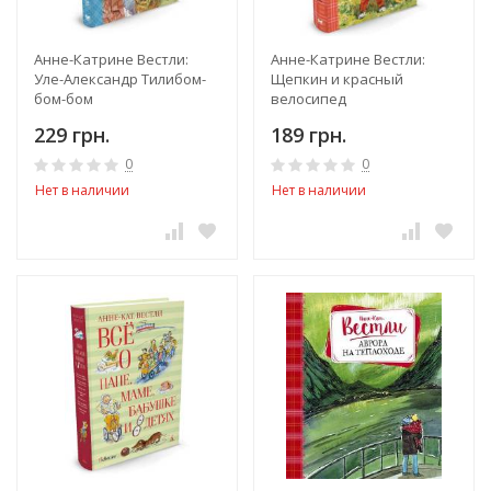
Анне-Катрине Вестли:
Анне-Катрине Вестли:
Уле-Александр Тилибом-
Щепкин и красный
бом-бом
велосипед
229 грн.
189 грн.
0
0
Нет в наличии
Нет в наличии