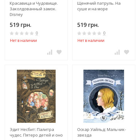
Красавица и Чудовище.
Щенячий патруль. На
Заколдованный замок.
суше и на море
Disney
519 грн.
519 грн.
0
0
Нет в наличии
Нет в наличии
Эдит Несбит: Палитра
Оскар Уайльд: Мальчик-
чудес. Пятеро детей и оно
звезда