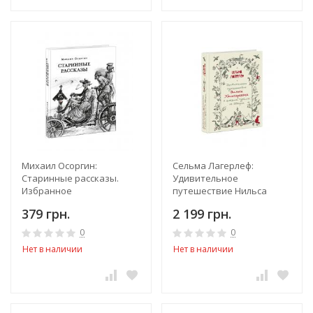
Михаил Осоргин:
Сельма Лагерлеф:
Старинные рассказы.
Удивительное
Избранное
путешествие Нильса
Хольгерссона с дикими
379 грн.
2 199 грн.
гусями по Швеции
0
0
Нет в наличии
Нет в наличии