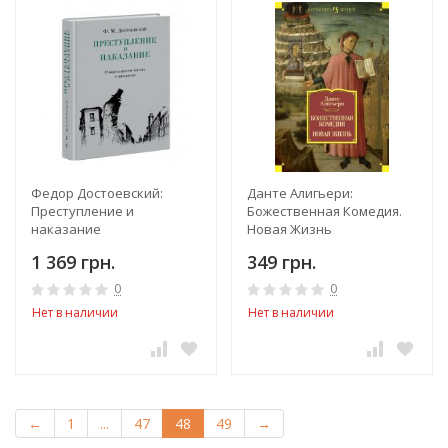
Федор Достоевский:
Данте Алигьери:
Преступление и
Божественная Комедия.
наказание
Новая Жизнь
1 369 грн.
349 грн.
0
0
Нет в наличии
Нет в наличии
←
1
...
47
48
49
→