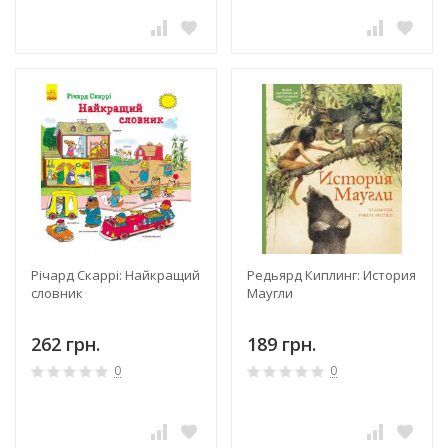
Річард Скаррі: Найкращий
Редьярд Киплинг: История
словник
Маугли
262 грн.
189 грн.
0
0