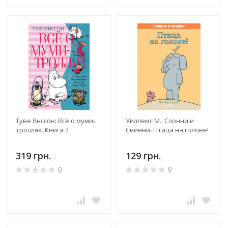
Туве Янссон: Всё о муми-
Уиллемс М.: Слонни и
троллях. Книга 2
Свинни. Птица на голове!
319 грн.
129 грн.
0
0