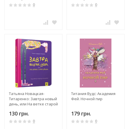
0
0
Татьяна Новацкая-
Титания Вудс: Академия
Титаренко: Завтра новый
Фей. Ночной пир
день, или На ветке старой
яблони
130 грн.
179 грн.
0
0