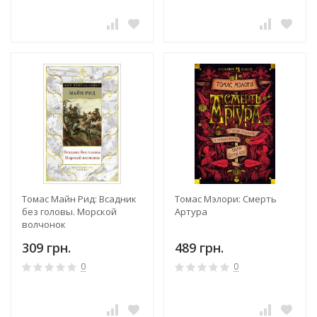
Томас Майн Рид: Всадник
Томас Мэлори: Смерть
без головы. Морской
Артура
волчонок
309 грн.
489 грн.
0
0