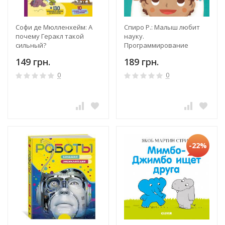
Софи де Мюлленхейм: А
Спиро Р.: Малыш любит
почему Геракл такой
науку.
сильный?
Программирование
149 грн.
189 грн.
0
0
-22%