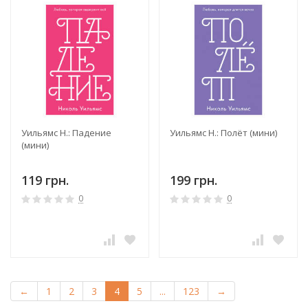
Уильямс Н.: Падение
Уильямс Н.: Полёт (мини)
(мини)
119 грн.
199 грн.
0
0
←
1
2
3
4
5
...
123
→