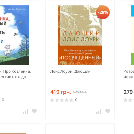
-28%
: Про Козлёнка,
Лоис Лоури: Дающий
Ротр
ел считать до
играе
419 грн.
279 
579 грн.
0
0