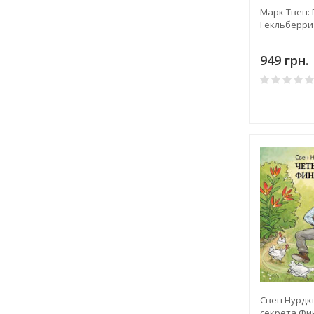
Марк Твен:
Гекльберри
949 грн.
Свен Нурдк
секрета Фи