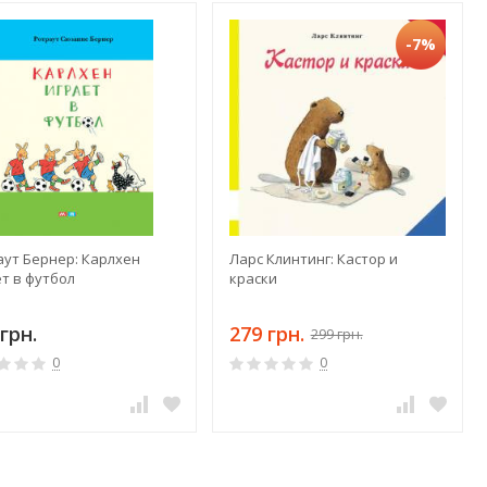
-7%
аут Бернер: Карлхен
Ларс Клинтинг: Кастор и
т в футбол
краски
грн.
279 грн.
299 грн.
0
0