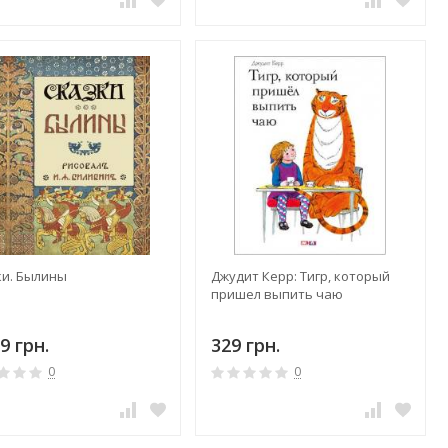
ки. Былины
Джудит Керр: Тигр, который
пришел выпить чаю
9 грн.
329 грн.
0
0