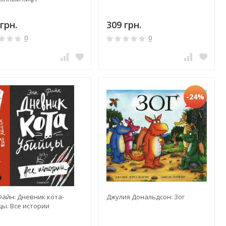
грн.
309 грн.
0
0
-24%
Файн: Дневник кота-
Джулия Дональдсон: Зог
цы. Все истории