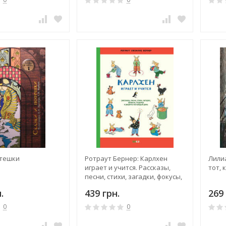
отешки
Ротраут Бернер: Карлхен
Лили
играет и учится. Рассказы,
тот, 
песни, стихи, загадки, фокусы,
поделки и рецепты на каждый
.
439 грн.
269 
день
0
0