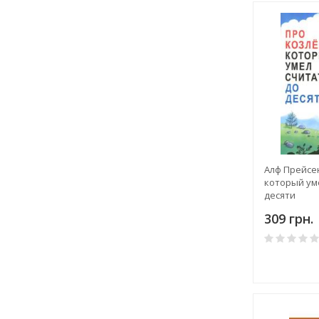
Алф Прейсен
который ум
десяти
309 грн.