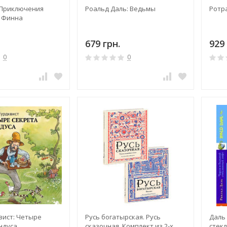
 Приключения
Роальд Даль: Ведьмы
Ротр
 Финна
679 грн.
929 
0
0
вист: Четыре
Русь богатырская. Русь
Даль 
ндуса
сказочная. Комплект из 2-х
стек