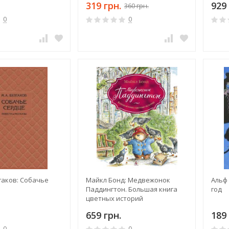
319 грн.
929 
360 грн.
0
0
гаков: Собачье
Майкл Бонд: Медвежонок
Альф
Паддингтон. Большая книга
год
цветных историй
659 грн.
189 
0
0