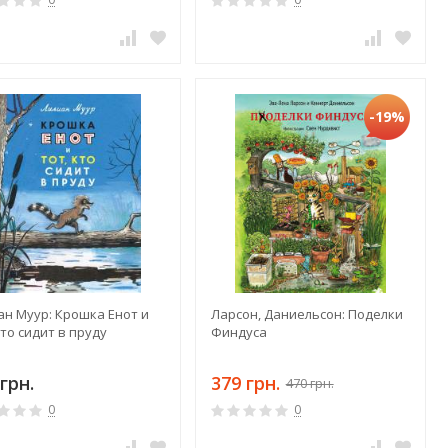
-19%
ан Муур: Крошка Енот и
Ларсон, Даниельсон: Поделки
кто сидит в пруду
Финдуса
грн.
379 грн.
470 грн.
0
0