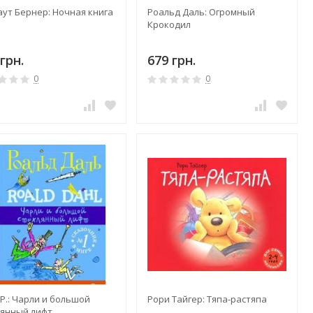
аут Бернер: Ночная книга
Роальд Даль: Огромный
Крокодил
грн.
679 грн.
0
0
Р.: Чарли и большой
Рори Тайгер: Тяпа-растяпа
лянный лифт