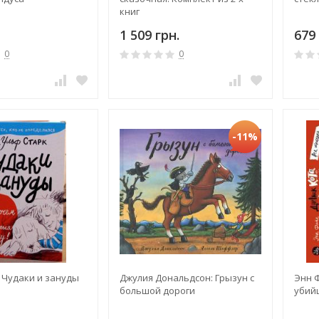
книг
1 509 грн.
679 
0
0
-11%
 Чудаки и зануды
Джулия Дональдсон: Грызун с
Энн 
большой дороги
убий