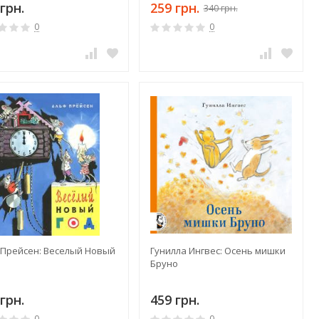
грн.
259 грн.
340 грн.
0
0
 Прейсен: Веселый Новый
Гунилла Ингвес: Осень мишки
Бруно
грн.
459 грн.
0
0