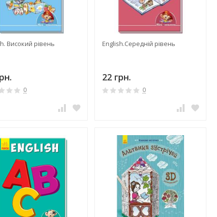
sh. Високий рівень
English.Середній рівень
рн.
22 грн.
0
0