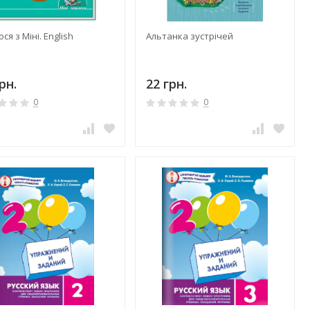
ся з Міні. English
Альтанка зустрічей
рн.
22 грн.
0
0