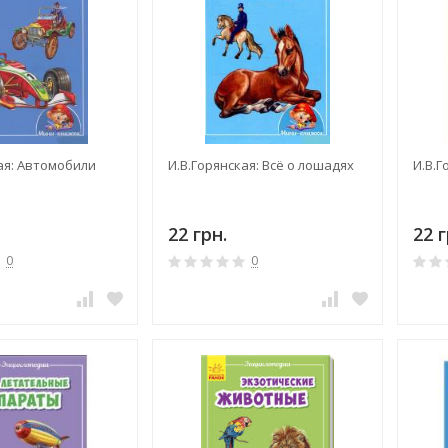
ая: Автомобили
И.В.Горянская: Всё о лошадях
И.В.
22 грн.
22 г
0
0