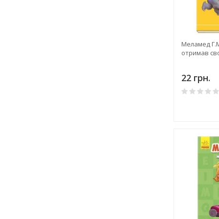
Меламед Г.М.
отримав св
22 грн.