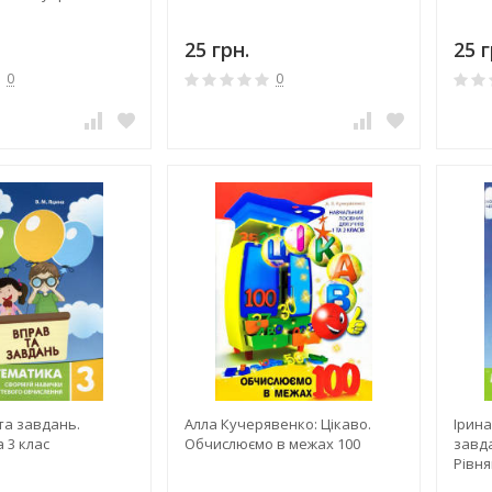
25 грн.
25 г
0
0
та завдань.
Алла Кучерявенко: Цікаво.
Ірина
 3 клас
Обчислюємо в межах 100
завда
Рівн