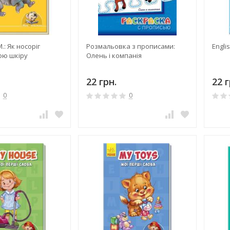
: Як носоріг
Розмальовка з прописами:
Engli
ою шкіру
Олень і компанія
22 грн.
22 г
0
0