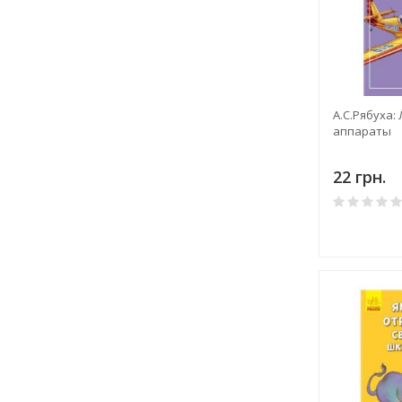
А.С.Рябуха:
аппараты
22 грн.