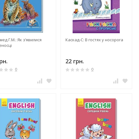
ед Г.М.: Як з’явилися
Каскад-С: В гостях у носорога
еносці
рн.
22 грн.
0
0