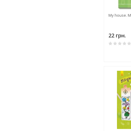
My house. М
22 грн.