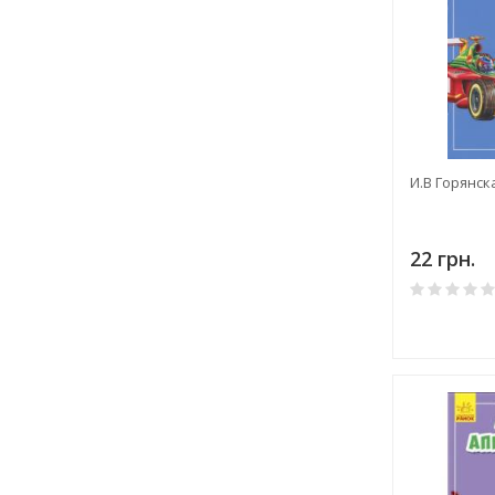
И.В Горянск
22 грн.