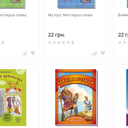
ої перші слова
My toys. Мої перші слова
Вчимо
22 грн.
22 г
0
0