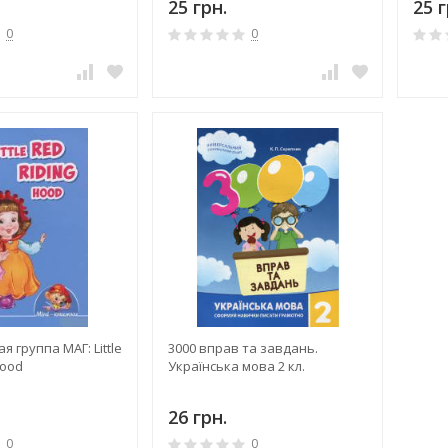
25 грн.
25 г
0
0
 группа МАГ: Little
3000 вправ та завдань.
Hood
Українська мова 2 кл.
26 грн.
0
0