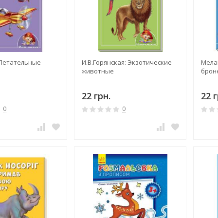
 Летательные
И.В.Горянская: Экзотические
Мелам
животные
брон
22 грн.
22 г
0
0