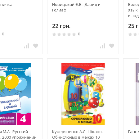
мничка
Новицький Є.В.: Давид и
Волод
Голиаф
язык 
и за
22 грн.
25 г
0
0
 М.А.: Русский
Кучерявенко А.Л.: Цікаво.
Ганс
с. 2000 упражнений
Обчислюємо в межах 10