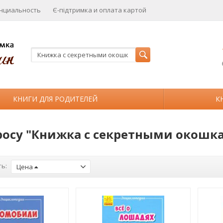
нциальность
Є-підтримка и оплата картой
КНИГИ ДЛЯ РОДИТЕЛЕЙ
К
росу "Книжка с секретными окошк
ь:
Цена