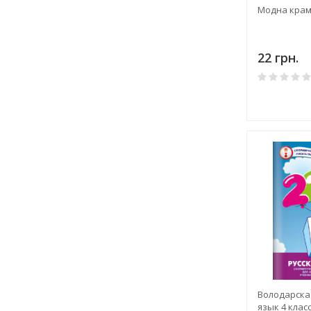
Модна кра
22 грн.
Володарская
язык 4 клас