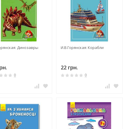
Горянская: Динозавры
И.В.Горянская: Корабли
рн.
22 грн.
0
0