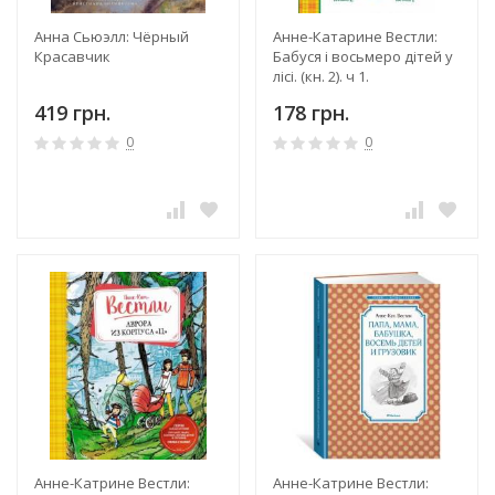
Анна Сьюэлл: Чёрный
Анне-Катарине Вестли:
Красавчик
Бабуся і восьмеро дітей у
лісі. (кн. 2). ч 1.
419 грн.
178 грн.
0
0
Анне-Катрине Вестли:
Анне-Катрине Вестли: