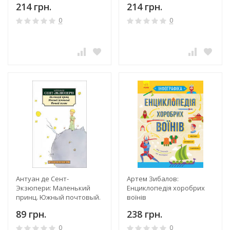
214 грн.
214 грн.
0
0
Антуан де Сент-
Артем Зибалов:
Экзюпери: Маленький
Енциклопедія хоробрих
принц. Южный почтовый.
воїнів
Ночной полет
89 грн.
238 грн.
0
0