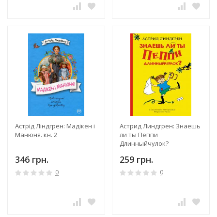
Астрід Ліндгрен: Мадікен і
Астрид Линдгрен: Знаешь
Манюня. кн. 2
ли ты Пеппи
Длинныйчулок?
346 грн.
259 грн.
0
0