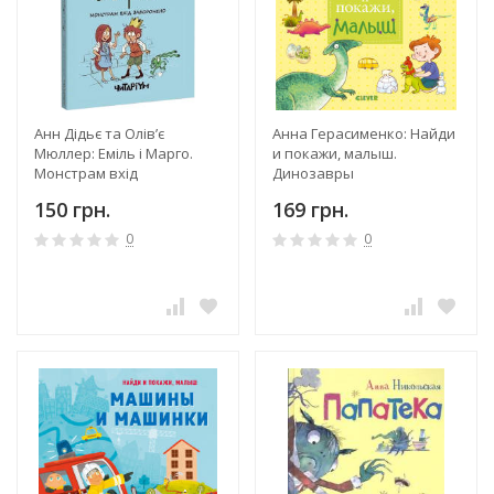
Анн Дідьє та Олів’є
Анна Герасименко: Найди
Мюллер: Еміль і Марго.
и покажи, малыш.
Монстрам вхід
Динозавры
заборонено
150 грн.
169 грн.
0
0