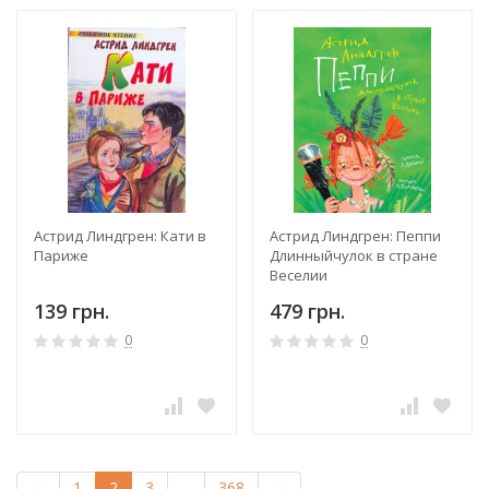
Астрид Линдгрен: Кати в
Астрид Линдгрен: Пеппи
Париже
Длинныйчулок в стране
Веселии
139 грн.
479 грн.
0
0
←
1
2
3
...
368
→