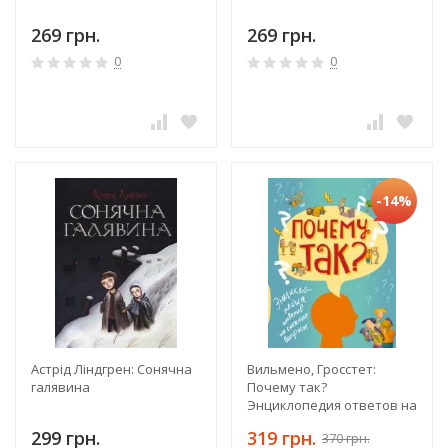
269 грн.
269 грн.
0
0
-14%
Астрід Ліндгрен: Сонячна
Вильмено, Гросстет:
галявина
Почему так?
Энциклопедия ответов на
сложные вопросы
299 грн.
319 грн.
370 грн.