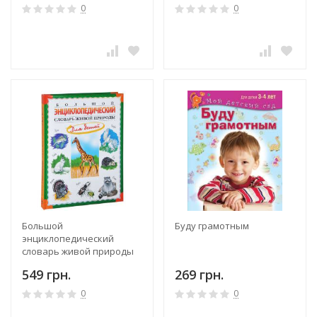
0
0
Большой
Буду грамотным
энциклопедический
словарь живой природы
для детей
549 грн.
269 грн.
0
0