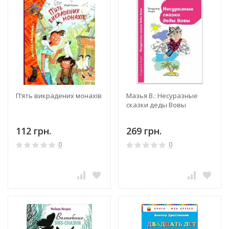
П’ять викрадених монахів
Мазья В.: Несуразные
сказки деды Вовы
112 грн.
269 грн.
0
0