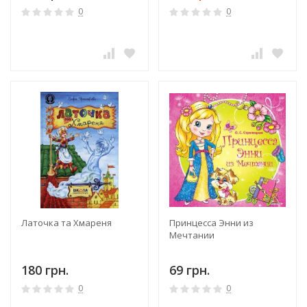
0
0
Латочка та Хмареня
Принцесса Энни из
Мечтании
180 грн.
69 грн.
0
0