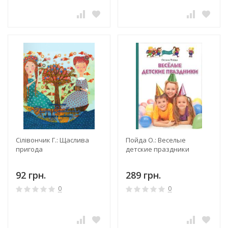
Сілівончик Г.: Щаслива
Пойда О.: Веселые
пригода
детские праздники
92 грн.
289 грн.
0
0