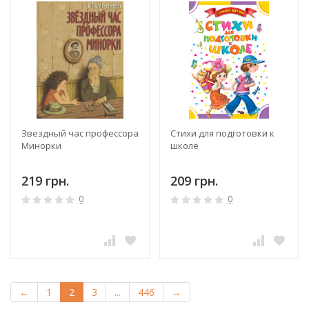
Звездный час профессора
Стихи для подготовки к
Минорки
школе
219 грн.
209 грн.
0
0
←
1
2
3
...
446
→